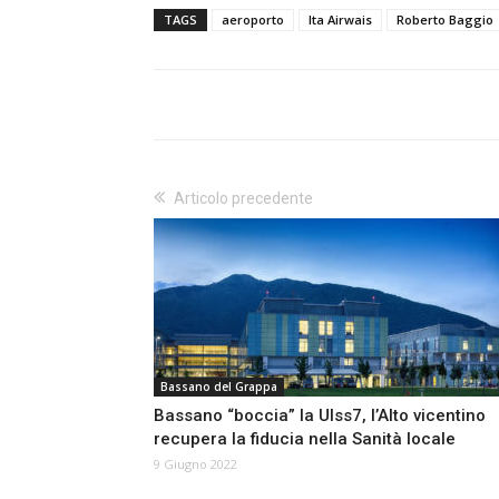
TAGS
aeroporto
Ita Airwais
Roberto Baggio
Articolo precedente
Bassano del Grappa
Bassano “boccia” la Ulss7, l’Alto vicentino
recupera la fiducia nella Sanità locale
9 Giugno 2022