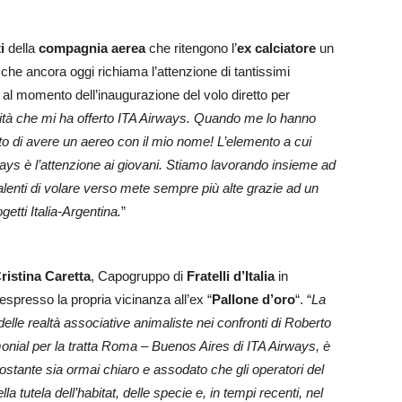
i
della
compagnia aerea
che ritengono l’
ex calciatore
un
che ancora oggi richiama l’attenzione di tantissimi
al momento dell’inaugurazione del volo diretto per
ità che mi ha offerto ITA Airways. Quando me lo hanno
to di avere un aereo con il mio nome! L’elemento a cui
ys è l’attenzione ai giovani. Stiamo lavorando insieme ad
alenti di volare verso mete sempre più alte grazie ad un
etti Italia-Argentina.
”
ristina Caretta
, Capogruppo di
Fratelli d’Italia
in
spresso la propria vicinanza all’ex “
Pallone d’oro
“. “
La
lle realtà associative animaliste nei confronti di Roberto
onial per la tratta Roma – Buenos Aires di ITA Airways, è
tante sia ormai chiaro e assodato che gli operatori del
 tutela dell’habitat, delle specie e, in tempi recenti, nel