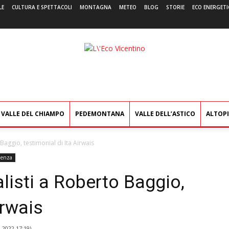
LE
CULTURA E SPETTACOLI
MONTAGNA
METEO
BLOG
STORIE
ECO ENERGETI
L'Eco
Vicentino
VALLE DEL CHIAMPO
PEDEMONTANA
VALLE DELL’ASTICO
ALTOP
Baggio, testimonial di Ita Airwais
denza
listi a Roberto Baggio,
irwais
 2022 17:19
)