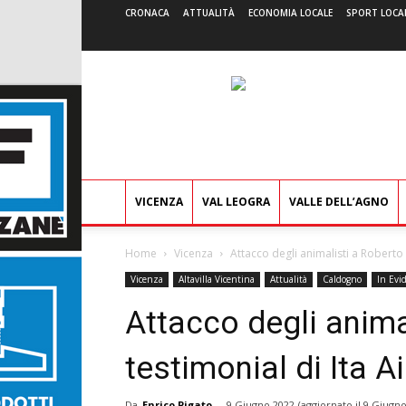
CRONACA
ATTUALITÀ
ECONOMIA LOCALE
SPORT LOCA
VICENZA
VAL LEOGRA
VALLE DELL’AGNO
Home
Vicenza
Attacco degli animalisti a Roberto 
Vicenza
Altavilla Vicentina
Attualità
Caldogno
In Evi
Attacco degli anima
testimonial di Ita A
Da
Enrico Pigato
-
9 Giugno 2022
(aggiornato il
9 Giugno