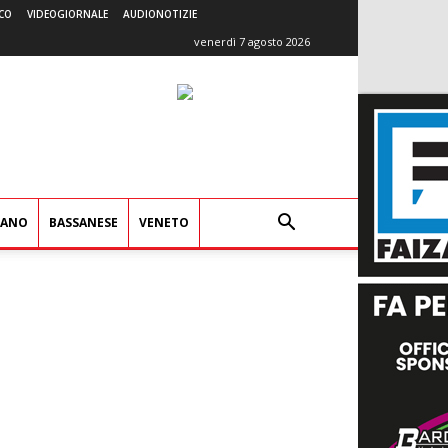
CO
VIDEOGIORNALE
AUDIONOTIZIE
venerdì 7 agosto 2026
IANO
BASSANESE
VENETO