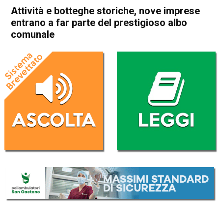
Attività e botteghe storiche, nove imprese
entrano a far parte del prestigioso albo
comunale
Home
Vicenza
Economia locale
In Evidenza
Vicenza
Attività e botteghe storiche,
nove imprese entrano a far
parte del prestigioso albo
comunale
Da
Enrico Pigato
2 Novembre 2022
(aggiornato il
2 Novembre 2022 16:14
)