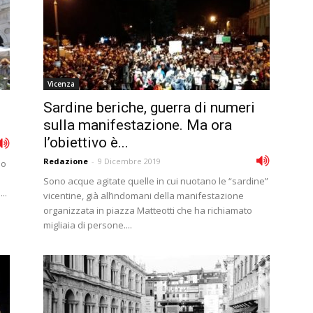
Vicenza
Sardine beriche, guerra di numeri
sulla manifestazione. Ma ora
l’obiettivo è...
Redazione
-
9 Dicembre 2019
mo
Sono acque agitate quelle in cui nuotano le “sardine”
..
vicentine, già all’indomani della manifestazione
organizzata in piazza Matteotti che ha richiamato
migliaia di persone....