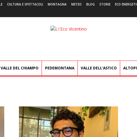
LE
CULTURA E SPETTACOLI
MONTAGNA
METEO
BLOG
STORIE
ECO ENERGETI
L'Eco
Vicentino
VALLE DEL CHIAMPO
PEDEMONTANA
VALLE DELL’ASTICO
ALTOP