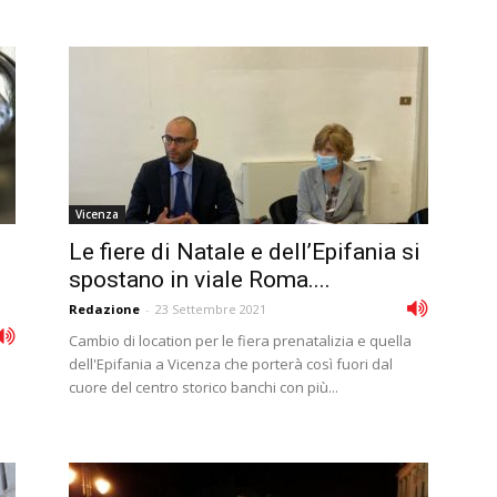
Vicenza
Le fiere di Natale e dell’Epifania si
spostano in viale Roma....
Redazione
-
23 Settembre 2021
Cambio di location per le fiera prenatalizia e quella
dell'Epifania a Vicenza che porterà così fuori dal
cuore del centro storico banchi con più...