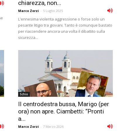
chiarezza, non...
Marco Zorzi
-
5 Luglio 2025
ne
L'ennesima violenta aggressione o forse solo un
pesante litigio tra giovani. Tanto è comunque bastato
per riaccendere ancora una volta il dibattito sulla
sicurezza...
Schio
Il centrodestra bussa, Marigo (per
ora) non apre. Ciambetti: “Pronti
a...
Marco Zorzi
-
7 Marzo 2024