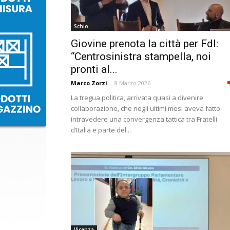
Schio
Giovine prenota la città per FdI:
“Centrosinistra stampella, noi
pronti al...
Marco Zorzi
-
8 Marzo 2026
La tregua politica, arrivata quasi a divenire
collaborazione, che negli ultimi mesi aveva fatto
intravedere una convergenza tattica tra Fratelli
d’Italia e parte del...
Vicenza