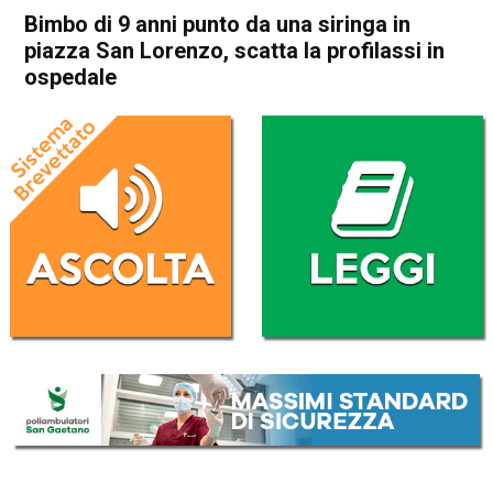
Bimbo di 9 anni punto da una siringa in
piazza San Lorenzo, scatta la profilassi in
ospedale
Home
Vicenza
Cronaca
In Evidenza
Vicenza
Bimbo di 9 anni punto da una
siringa in piazza San Lorenzo,
scatta la profilassi in
ospedale
Da
Omar Dal Maso
4 Aprile 2025
(aggiornato il
4 Aprile 2025 19:25
)