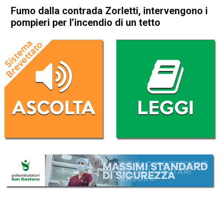
Fumo dalla contrada Zorletti, intervengono i
pompieri per l’incendio di un tetto
Home
Schio
Valli del Pasubio
Cronaca
In Evidenza
Schio
Valli del Pasubio
Fumo dalla contrada Zorletti,
intervengono i pompieri per
l’incendio di un tetto
Da
Omar Dal Maso
4 Aprile 2025
(aggiornato il
4 Aprile 2025 19:22
)
ASCOLTA L'AUDIO