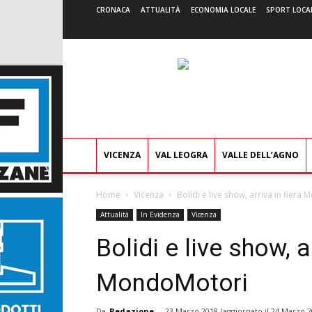
CRONACA
ATTUALITÀ
ECONOMIA LOCALE
SPORT LOCA
VICENZA
VAL LEOGRA
VALLE DELL’AGNO
Home
Vicenza
Bolidi e live show, arriva in fier
Attualità
In Evidenza
Vicenza
Bolidi e live show, a
MondoMotori
Da
Redazione
-
23 Marzo 2018
(aggiornato il
24 Marzo 2