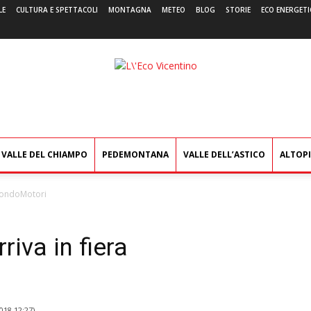
LE
CULTURA E SPETTACOLI
MONTAGNA
METEO
BLOG
STORIE
ECO ENERGETI
L'Eco
Vicentino
VALLE DEL CHIAMPO
PEDEMONTANA
VALLE DELL’ASTICO
ALTOP
a MondoMotori
rriva in fiera
018 12:27
)