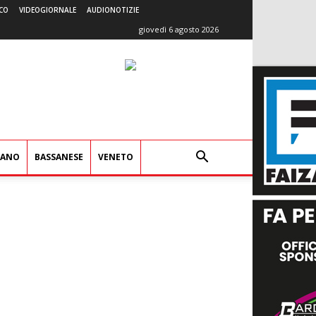
CO
VIDEOGIORNALE
AUDIONOTIZIE
giovedì 6 agosto 2026
IANO
BASSANESE
VENETO