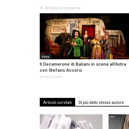
Articolo precedente
Schio
Il Decamerone di Baliani in scena all’Astra
con Stefano Accorsi
23 Marzo 2018
Articoli correlati
Di più dello stesso autore