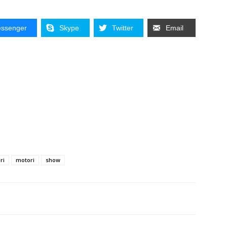
ssenger
Skype
Twitter
Email
ri
motori
show