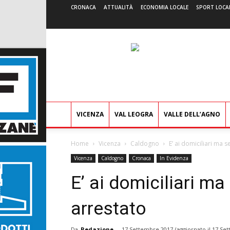
CRONACA
ATTUALITÀ
ECONOMIA LOCALE
SPORT LOCA
VICENZA
VAL LEOGRA
VALLE DELL’AGNO
Home
Vicenza
Caldogno
E’ ai domiciliari ma s
Vicenza
Caldogno
Cronaca
In Evidenza
E’ ai domiciliari ma 
arrestato
Da
Redazione
-
17 Settembre 2017
(aggiornato il
17 Set