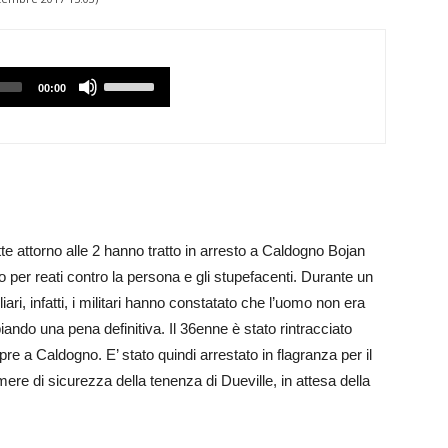
Utilizzare
00:00
i
tasti
Freccia
Su/Giù
per
aumentare
tte attorno alle 2 hanno tratto in arresto a Caldogno Bojan
o
 per reati contro la persona e gli stupefacenti. Durante un
diminuire
liari, infatti, i militari hanno constatato che l’uomo non era
il
ando una pena definitiva. Il 36enne è stato rintracciato
volume.
re a Caldogno. E’ stato quindi arrestato in flagranza per il
ere di sicurezza della tenenza di Dueville, in attesa della