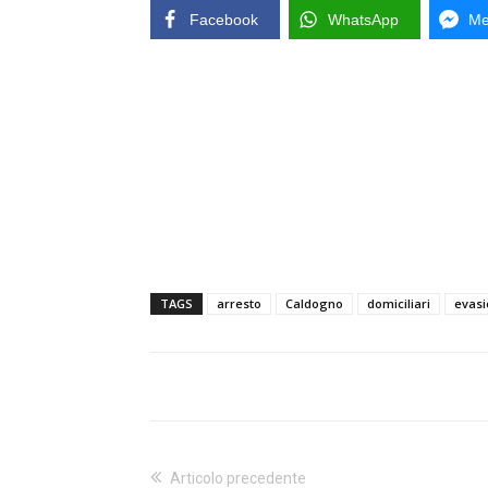
Facebook
WhatsApp
Me
TAGS
arresto
Caldogno
domiciliari
evas
Articolo precedente