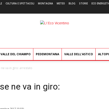
LE
CULTURA E SPETTACOLI
MONTAGNA
METEO
BLOG
STORIE
ECO ENERGETI
L'Eco
Vicentino
VALLE DEL CHIAMPO
PEDEMONTANA
VALLE DELL’ASTICO
ALTOP
e ne va in giro: arrestato
se ne va in giro:
tembre 2017 15:03
)