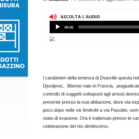
ASCOLTA L'AUDIO
Lettore
00:00
Audio
I carabinieri della tenenza di Diueville questa no
Djordjevic, 36enne nato in Francia, pregiudicato
controllo di soggetti sottoposti agli arresti domici
presente presso la sua abitazione, dove sta espi
poco dopo nelle vie limitrofe a via Pasubio, semp
reato di evasione. Ora è trattenuto presso le cam
celebrazione del rito direttissimo.