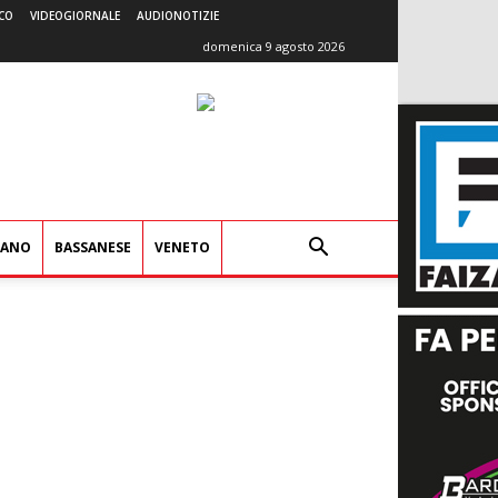
CO
VIDEOGIORNALE
AUDIONOTIZIE
domenica 9 agosto 2026
IANO
BASSANESE
VENETO