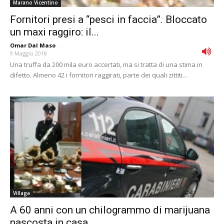
Marano Vicentino
Fornitori presi a “pesci in faccia”. Bloccato
un maxi raggiro: il...
Omar Dal Maso
-
9 Maggio 2018
Una truffa da 200 mila euro accertati, ma si tratta di una stima in
difetto. Almeno 42 i fornitori raggirati, parte dei quali zittiti...
Villaga
A 60 anni con un chilogrammo di marijuana
nascosta in casa