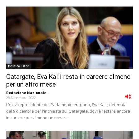
Politica Esteri
Qatargate, Eva Kaili resta in carcere almeno
per un altro mese
Redazione Nazionale
-
23 Dicembre 2022
L'ex vicepresidente del Parlamento europeo, Eva Kaili, detenuta
dal 9 dicembre per l'inchiesta sul Qatargate, dovrà restare ancora
in carcere per almeno un mese....