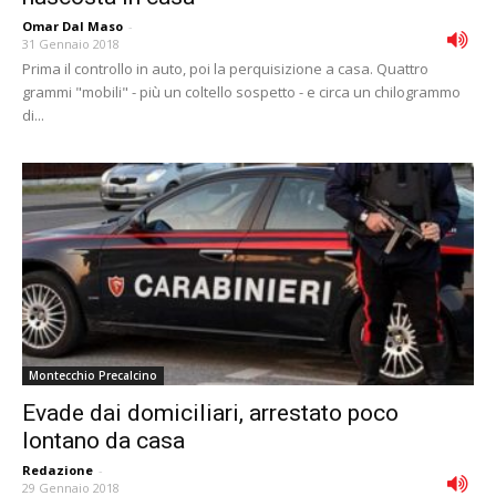
Omar Dal Maso
-
31 Gennaio 2018
Prima il controllo in auto, poi la perquisizione a casa. Quattro
grammi "mobili" - più un coltello sospetto - e circa un chilogrammo
di...
Montecchio Precalcino
Evade dai domiciliari, arrestato poco
lontano da casa
Redazione
-
29 Gennaio 2018