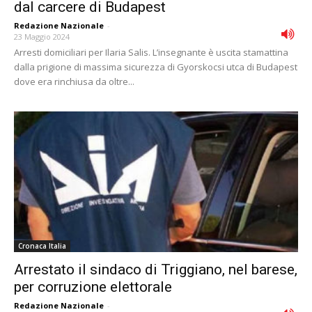
dal carcere di Budapest
Redazione Nazionale
-
23 Maggio 2024
Arresti domiciliari per Ilaria Salis. L’insegnante è uscita stamattina
dalla prigione di massima sicurezza di Gyorskocsi utca di Budapest
dove era rinchiusa da oltre...
Cronaca Italia
Arrestato il sindaco di Triggiano, nel barese,
per corruzione elettorale
Redazione Nazionale
-