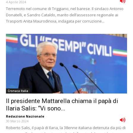
4 Aprile 2024
Terremoto nel comune di Triggiano, nel barese. Il sindaco Antonio
Donatelli, e Sandro Cataldo, marito dell’assessore regionale ai
Trasporti Anita Maurodinoia, indagata per corruzione...
Cronaca Italia
Il presidente Mattarella chiama il papà di
Ilaria Salis: “Vi sono...
Redazione Nazionale
-
30 Marzo 2024
Roberto Salis, il papà di Ilaria, la 38enne italiana detenuta da più di