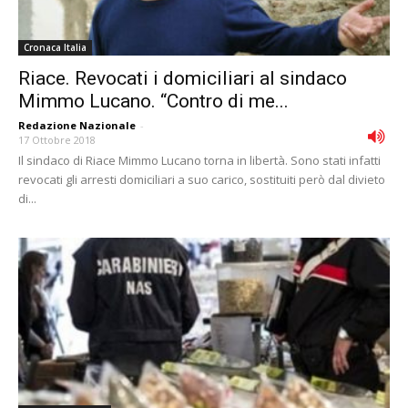
Cronaca Italia
Riace. Revocati i domiciliari al sindaco
Mimmo Lucano. “Contro di me...
Redazione Nazionale
-
17 Ottobre 2018
Il sindaco di Riace Mimmo Lucano torna in libertà. Sono stati infatti
revocati gli arresti domiciliari a suo carico, sostituiti però dal divieto
di...