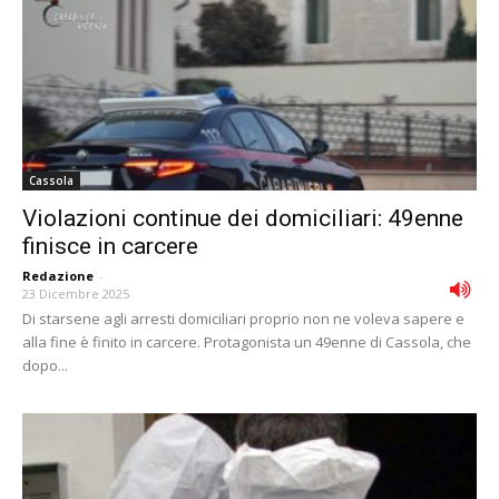
Cassola
Violazioni continue dei domiciliari: 49enne
finisce in carcere
Redazione
-
23 Dicembre 2025
Di starsene agli arresti domiciliari proprio non ne voleva sapere e
alla fine è finito in carcere. Protagonista un 49enne di Cassola, che
dopo...