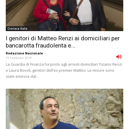
Cronaca Italia
I genitori di Matteo Renzi ai domiciliari per
bancarotta fraudolenta e...
Redazione Nazionale
-
19 Febbraio 2019
La Guardia di Finanza ha posto agli arresti domiciliari Tiziano Renzi
e Laura Bovoli, genitori dell'ex premier Matteo. Le misure sono
state emesse dal...