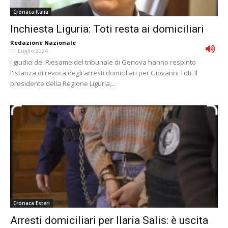
Cronaca Italia
Inchiesta Liguria: Toti resta ai domiciliari
Redazione Nazionale
-
11 Luglio 2024
I giudici del Riesame del tribunale di Genova hanno respinto
l'istanza di revoca degli arresti domiciliari per Giovanni Toti. Il
presidente della Regione Liguria,...
Cronaca Esteri
Arresti domiciliari per Ilaria Salis: è uscita