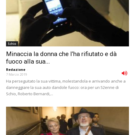
Schio
Minaccia la donna che l’ha rifiutato e dà
fuoco alla sua...
Redazione
-
7 Marzo 2019
Ha perseguitato la sua vittima, molestandola e arrivando anche a
danneggiare la sua auto dandole fuoco: ora per un 52enne di
Schio, Roberto Bernardi,...