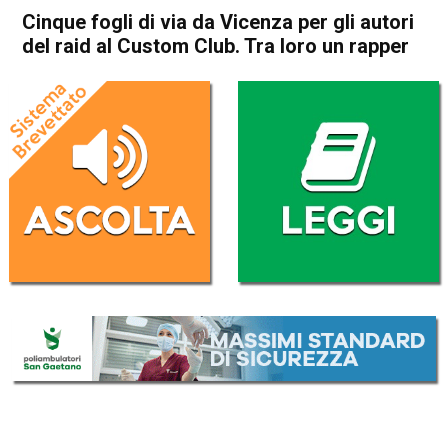
Cinque fogli di via da Vicenza per gli autori
del raid al Custom Club. Tra loro un rapper
Home
Vicenza
Cronaca
In Evidenza
Vicenza
Cinque fogli di via da Vicenza
per gli autori del raid al
Custom Club. Tra loro un
rapper
Da
Omar Dal Maso
20 Maggio 2022
(aggiornato il
20 Maggio 2022 19:49
)