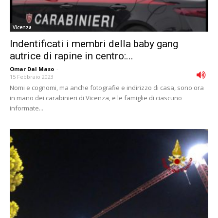
Vicenza
Indentificati i membri della baby gang
autrice di rapine in centro:...
Omar Dal Maso
-
15 Febbraio 2023
Nomi e cognomi, ma anche fotografie e indirizzo di casa, sono ora
in mano dei carabinieri di Vicenza, e le famiglie di ciascuno
informate...