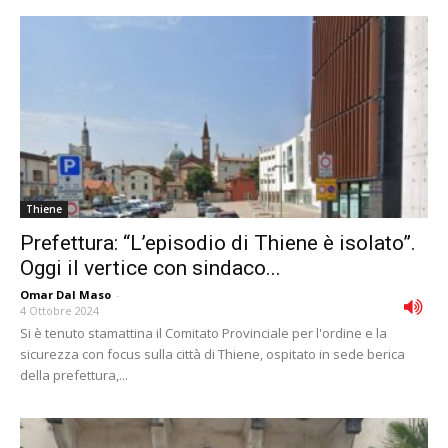
Thiene
Prefettura: “L’episodio di Thiene è isolato”.
Oggi il vertice con sindaco...
Omar Dal Maso
-
4 Ottobre 2024
Si è tenuto stamattina il Comitato Provinciale per l'ordine e la
sicurezza con focus sulla città di Thiene, ospitato in sede berica
della prefettura,...