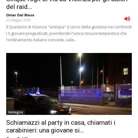
del raid...
Omar Dal Maso
-
20 Maggio 2022
Il Questore di Vicenza "anticipa" il corso della giustizia nei confronti
i 5 giovani pregiudicati, prendendo l'unica misura tempestiva che
l'ordinamento italiano concede, vale...
Valdagno
Schiamazzi al party in casa, chiamati i
carabinieri: una giovane si...