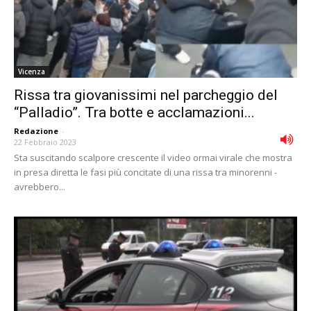
Vicenza
Rissa tra giovanissimi nel parcheggio del
“Palladio”. Tra botte e acclamazioni...
Redazione
-
22 Febbraio 2023
Sta suscitando scalpore crescente il video ormai virale che mostra
in presa diretta le fasi più concitate di una rissa tra minorenni -
avrebbero...