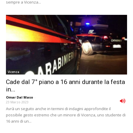
sempre a Vicenza...
Vicenza
Cade dal 7° piano a 16 anni durante la festa
in...
Omar Dal Maso
-
23 Marzo 2023
Avrà un seguito anche in termini di indagini approfondite il
possibile gesto estremo che un minore di Vicenza, uno studente di
16 anni di un...