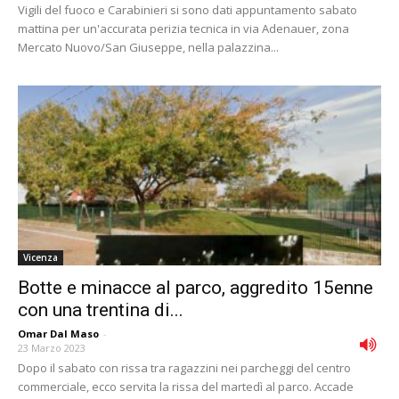
Vigili del fuoco e Carabinieri si sono dati appuntamento sabato
mattina per un'accurata perizia tecnica in via Adenauer, zona
Mercato Nuovo/San Giuseppe, nella palazzina...
Vicenza
Botte e minacce al parco, aggredito 15enne
con una trentina di...
Omar Dal Maso
-
23 Marzo 2023
Dopo il sabato con rissa tra ragazzini nei parcheggi del centro
commerciale, ecco servita la rissa del martedì al parco. Accade