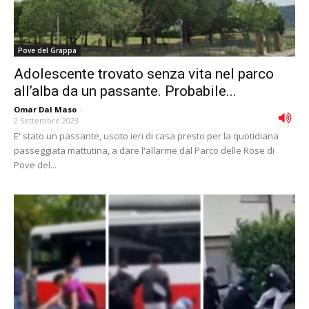
Pove del Grappa
Adolescente trovato senza vita nel parco
all’alba da un passante. Probabile...
Omar Dal Maso
-
2 Settembre 2023
E' stato un passante, uscito ieri di casa presto per la quotidiana
passeggiata mattutina, a dare l'allarme dal Parco delle Rose di
Pove del...