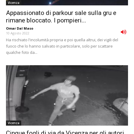
Vicenza
Appassionato di parkour sale sulla gru e
rimane bloccato. I pompieri...
Omar Dal Maso
-
10 Agosto 2022
Ha rischiato l'incolumità propria e poi quella altrui, dei vigili del
fuoco che lo hanno salvato in particolare, solo per scattare
qualche foto da...
Vicenza
Cinque fogli di via da Vicenza per gli autori