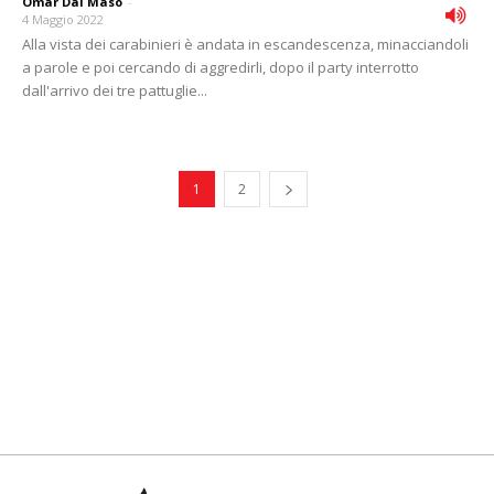
Omar Dal Maso
-
4 Maggio 2022
Alla vista dei carabinieri è andata in escandescenza, minacciandoli
a parole e poi cercando di aggredirli, dopo il party interrotto
dall'arrivo dei tre pattuglie...
1
2