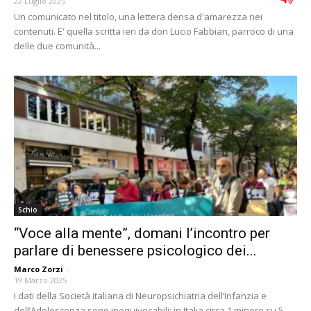
22 Luglio 2025
Un comunicato nel titolo, una lettera densa d'amarezza nei
contenuti. E' quella scritta ieri da don Lucio Fabbian, parroco di una
delle due comunità...
Schio
“Voce alla mente”, domani l’incontro per
parlare di benessere psicologico dei...
Marco Zorzi
-
19 Marzo 2025
I dati della Società italiana di Neuropsichiatria dell’Infanzia e
dell’Adolescenza sono inequivocabili: in Italia circa 1 minore su 5