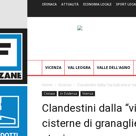
CRONACA
ATTUALITÀ
ECONOMIA LOCALE
SPORT LOCA
VICENZA
VAL LEOGRA
VALLE DELL’AGNO
Home
Vicenza
Clandestini dalla “via balcanica” nel
Cronaca
In Evidenza
Vicenza
Clandestini dalla “v
cisterne di granaglie