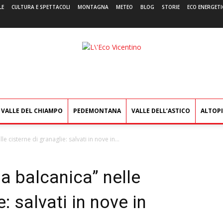
LE
CULTURA E SPETTACOLI
MONTAGNA
METEO
BLOG
STORIE
ECO ENERGETI
L'Eco
Vicentino
VALLE DEL CHIAMPO
PEDEMONTANA
VALLE DELL’ASTICO
ALTOP
le cisterne di granaglie: salvati in nove in...
ia balcanica” nelle
: salvati in nove in