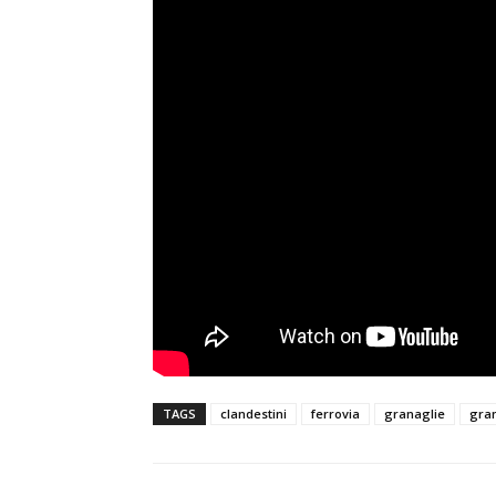
TAGS
clandestini
ferrovia
granaglie
gra