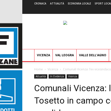
CRONACA
ATTUALITÀ
ECONOMIA LOCALE
SPORT LOCA
VICENZA
VAL LEOGRA
VALLE DELL’AGNO
Home
Vicenza
Comunali Vicenza: l’ex vicesindaco
Attualità
In Evidenza
Vicenza
Comunali Vicenza: 
Tosetto in campo c