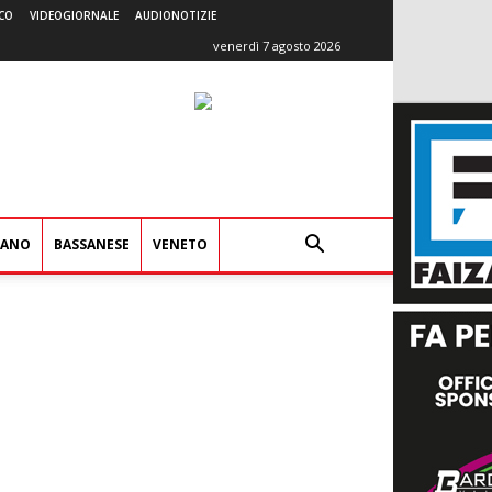
CO
VIDEOGIORNALE
AUDIONOTIZIE
venerdì 7 agosto 2026
IANO
BASSANESE
VENETO