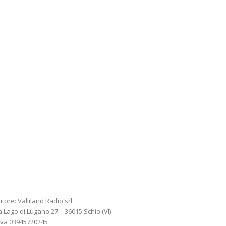
itore: Valliland Radio srl
a Lago di Lugano 27 – 36015 Schio (VI)
Iva 03945720245