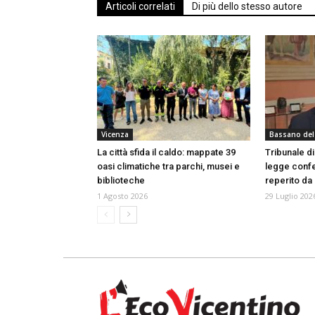
Articoli correlati
Di più dello stesso autore
Vicenza
Bassano del
La città sfida il caldo: mappate 39
Tribunale d
oasi climatiche tra parchi, musei e
legge confe
biblioteche
reperito da a
1 Agosto 2026
29 Luglio 202