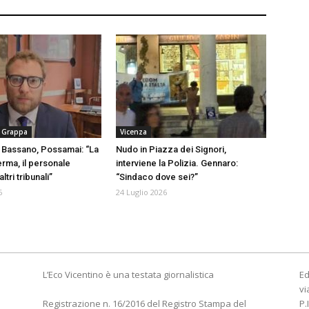
 Grappa
Vicenza
i Bassano, Possamai: “La
Nudo in Piazza dei Signori,
rma, il personale
interviene la Polizia. Gennaro:
ltri tribunali”
“Sindaco dove sei?”
6
24 Luglio 2026
L’Eco Vicentino è una testata giornalistica
Ed
vi
Registrazione n. 16/2016 del Registro Stampa del
P.