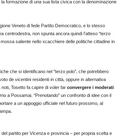
 la formazione di una sua lista civica con la denominazione
egione Veneto di fede Partito Democratico, e lo stesso
ea centrodestra, non spunta ancora quindi l’atteso “terzo
 mossa saliente nello scacchiere delle politiche cittadine in
tiche che si identificano nel “terzo polo”, che potrebbero
o de vicentini residenti in città, oppure in alternativa
noti, Tosetto fa capire di voler far
convergere i moderati
torno a Possamai. “Prenotando” un confronto di idee con il
 portare a un appoggio ufficiale nel futuro prossimo, al
tampa.
del partito per Vicenza e provincia – per propria scelta e