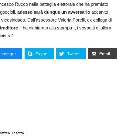
cesco Rucco nella battaglia elettorale che ha premiato
goccioli,
adesso sarà dunque un avversario
accanito
 vicesindaco. Dall’assessore Valeria Porelli, ex collega di
traditore
– ha dichiarato alla stampa -, i sospetti di allora
nistra”.
ssenger
Skype
Twitter
Email
Matteo Tosetto