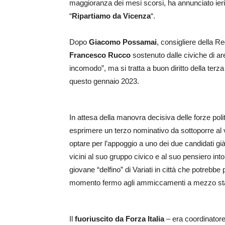
maggioranza dei mesi scorsi, ha annunciato ieri
“
Ripartiamo da Vicenza
“.
Dopo
Giacomo Possamai
, consigliere della R
Francesco Rucco
sostenuto dalle civiche di ar
incomodo”, ma si tratta a buon diritto della terza
questo gennaio 2023.
In attesa della manovra decisiva delle forze poli
esprimere un terzo nominativo da sottoporre al vot
optare per l’appoggio a uno dei due candidati già 
vicini al suo gruppo civico e al suo pensiero in
giovane “delfino” di Variati in città che potrebbe
momento fermo agli ammiccamenti a mezzo s
Il
fuoriuscito da Forza Italia
– era coordinatore 