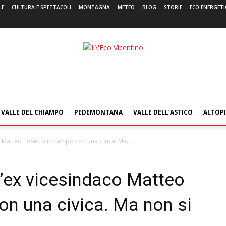
LE
CULTURA E SPETTACOLI
MONTAGNA
METEO
BLOG
STORIE
ECO ENERGETI
L'Eco
Vicentino
VALLE DEL CHIAMPO
PEDEMONTANA
VALLE DELL’ASTICO
ALTOP
 Matteo Tosetto in campo con una civica. Ma...
l’ex vicesindaco Matteo
on una civica. Ma non si