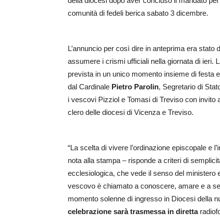
della diocesi dopo aver concluso il mandato per rag
comunità di fedeli berica sabato 3 dicembre.
L’annuncio per così dire in anteprima era stato d
assumere i crismi ufficiali nella giornata di ieri.
prevista in un unico momento insieme di festa e
dal Cardinale
Pietro Parolin
, Segretario di Sta
i vescovi Pizziol e Tomasi di Treviso con invito a
clero delle diocesi di Vicenza e Treviso.
“La scelta di vivere l’ordinazione episcopale e l’
nota alla stampa – risponde a criteri di semplic
ecclesiologica, che vede il senso del ministero 
vescovo è chiamato a conoscere, amare e a servi
momento solenne di ingresso in Diocesi della n
celebrazione sarà trasmessa in
diretta
radiof