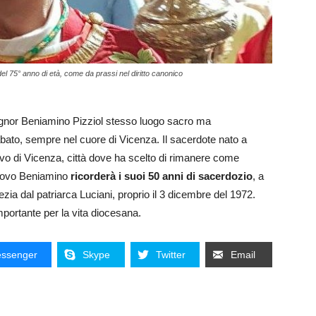
el 75° anno di età, come da prassi nel diritto canonico
signor Beniamino Pizziol stesso luogo sacro ma
abato, sempre nel cuore di Vicenza. Il sacerdote nato a
ovo di Vicenza, città dove ha scelto di rimanere come
scovo Beniamino
ricorderà i suoi 50 anni di sacerdozio
, a
zia dal patriarca Luciani, proprio il 3 dicembre del 1972.
portante per la vita diocesana.
ssenger
Skype
Twitter
Email