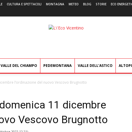
LE
CULTURA E SPETTACOLI
MONTAGNA
METEO
BLOG
STORIE
ECO ENERGETI
L'Eco
Vicentino
VALLE DEL CHIAMPO
PEDEMONTANA
VALLE DELL’ASTICO
ALTOP
dicembre l’ordinazione del nuovo Vescovo Brugnotto
, domenica 11 dicembre
nuovo Vescovo Brugnotto
ttobre 2022 12:21
)