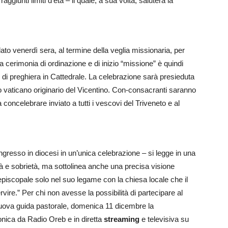
giunti limiti d’età – il quale, a sua volta, saluterà la
ato venerdì sera, al termine della veglia missionaria, per
 La cerimonia di ordinazione e di inizio “missione” è quindi
 di preghiera in Cattedrale. La celebrazione sarà presieduta
to vaticano originario del Vicentino. Con-consacranti saranno
 concelebrare inviato a tutti i vescovi del Triveneto e al
ingresso in diocesi in un’unica celebrazione – si legge in una
ità e sobrietà, ma sottolinea anche una precisa visione
episcopale solo nel suo legame con la chiesa locale che il
re.” Per chi non avesse la possibilità di partecipare al
uova guida pastorale, domenica 11 dicembre la
onica da Radio Oreb e in diretta
streaming
e televisiva su