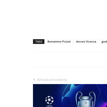
TAGS
Beniamino Pizziol
diocesi Vicenza
giu
Articolo precedente