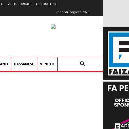
CO
VIDEOGIORNALE
AUDIONOTIZIE
venerdì 7 agosto 2026
IANO
BASSANESE
VENETO