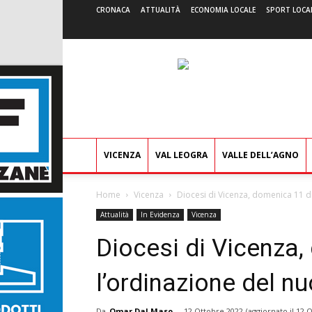
CRONACA
ATTUALITÀ
ECONOMIA LOCALE
SPORT LOCA
VICENZA
VAL LEOGRA
VALLE DELL’AGNO
Home
Vicenza
Diocesi di Vicenza, domenica 11 
Attualità
In Evidenza
Vicenza
Diocesi di Vicenza
l’ordinazione del 
Da
Omar Dal Maso
-
12 Ottobre 2022
(aggiornato il
12 O