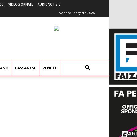
CO
VIDEOGIORNALE
AUDIONOTIZIE
venerdì 7 agosto 2026
IANO
BASSANESE
VENETO