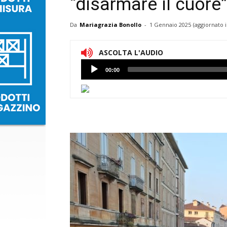
“disarmare il cuore
Da
Mariagrazia Bonollo
-
1 Gennaio 2025
(aggiornato i
ASCOLTA L'AUDIO
Lettore
00:00
Audio