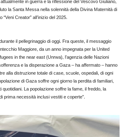
ttualmente in guerra e la riflessione del Vescovo Giuliano,
uto la Santa Messa nella solennità della Divina Maternità di
 “Veni Creator” all’inizio del 2025.
durante il pellegrinaggio di oggi. Fra queste, il messaggio
Montecchio Maggiore, da un anno impegnata per la United
fugees in the near east (Unrwa), l’agenzia delle Nazioni
La sofferenza e la disperazione a Gaza – ha affermato – hanno
ltre alla distruzione totale di case, scuole, ospedali, di ogni
polazione di Gaza soffre ogni giorno la perdita di familiari,
quotidiani. La popolazione soffre la fame, il freddo, la
i prima necessità inclusi vestiti e coperte”.