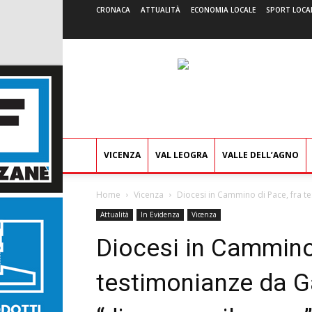
CRONACA
ATTUALITÀ
ECONOMIA LOCALE
SPORT LOCA
VICENZA
VAL LEOGRA
VALLE DELL’AGNO
Home
Vicenza
Diocesi in Cammino di Pace, fra t
Attualità
In Evidenza
Vicenza
Diocesi in Cammino 
testimonianze da G