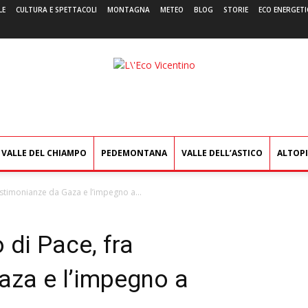
LE
CULTURA E SPETTACOLI
MONTAGNA
METEO
BLOG
STORIE
ECO ENERGETI
L'Eco
Vicentino
VALLE DEL CHIAMPO
PEDEMONTANA
VALLE DELL’ASTICO
ALTOP
estimonianze da Gaza e l’impegno a...
di Pace, fra
aza e l’impegno a