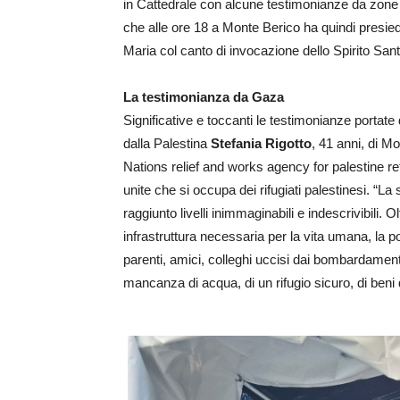
in Cattedrale con alcune testimonianze da zone a
che alle ore 18 a Monte Berico ha quindi presied
Maria col canto di invocazione dello Spirito Santo
La testimonianza da Gaza
Significative e toccanti le testimonianze portate 
dalla Palestina
Stefania Rigotto
, 41 anni, di 
Nations relief and works agency for palestine re
unite che si occupa dei rifugiati palestinesi. “
raggiunto livelli inimmaginabili e indescrivibili. O
infrastruttura necessaria per la vita umana, la po
parenti, amici, colleghi uccisi dai bombardamenti 
mancanza di acqua, di un rifugio sicuro, di beni d