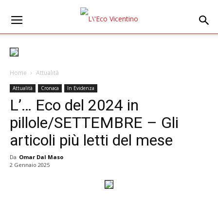
Home
Attualità
Attualità
Cronaca
In Evidenza
L’… Eco del 2024 in
pillole/SETTEMBRE – Gli
articoli più letti del mese
Da
Omar Dal Maso
2 Gennaio 2025