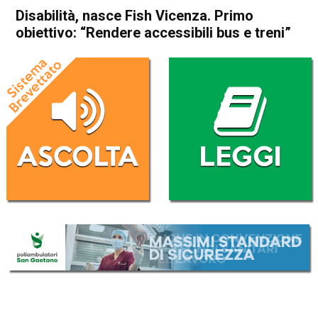
Disabilità, nasce Fish Vicenza. Primo
obiettivo: “Rendere accessibili bus e treni”
Home
Vicenza
Attualità
In Evidenza
Vicenza
Disabilità, nasce Fish
Vicenza. Primo obiettivo:
“Rendere accessibili bus e
treni”
Da
Daniele Dal Dosso
21 Settembre 2017
(aggiornato il
21 Settembre 2017 18:03
)