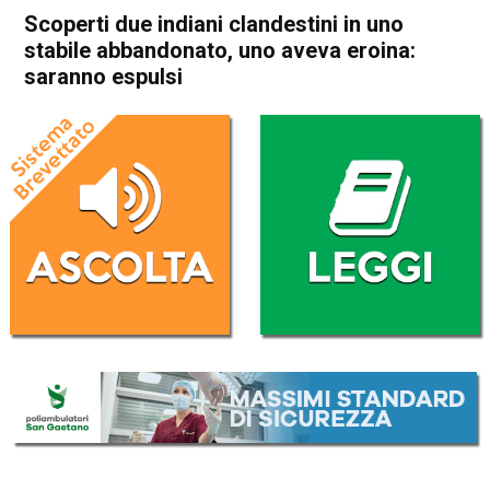
Scoperti due indiani clandestini in uno
stabile abbandonato, uno aveva eroina:
saranno espulsi
Home
Arzignano
Montecchio Maggiore
Cronaca
In Evidenza
Arzignano
Montecchio Maggiore
Scoperti due indiani
clandestini in uno stabile
abbandonato, uno aveva
eroina: saranno espulsi
Da
Redazione
21 Settembre 2017
(aggiornato il
21 Settembre 2017 17:57
)