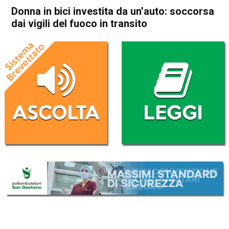
Donna in bici investita da un’auto: soccorsa
dai vigili del fuoco in transito
Home
Vicenza
Cronaca
In Evidenza
Vicenza
Donna in bici investita da
un’auto: soccorsa dai vigili
del fuoco in transito
Da
Redazione
3 Aprile 2023
(aggiornato il
4 Aprile 2023 12:10
)
ASCOLTA L'AUDIO