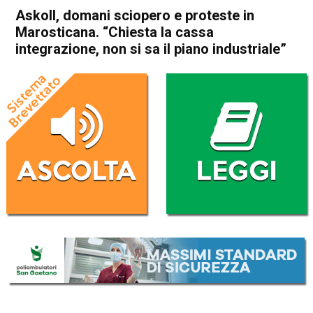
Askoll, domani sciopero e proteste in
Marosticana. “Chiesta la cassa
integrazione, non si sa il piano industriale”
Home
Vicenza
Dueville
Vicenza
Dueville
Economia locale
In Evidenza
Askoll, domani sciopero e
proteste in Marosticana.
“Chiesta la cassa
integrazione, non si sa il
piano industriale”
Da
Mariagrazia Bonollo
15 Luglio 2024
(aggiornato il
16 Luglio 2024 7:05
)