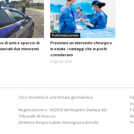
Publiredazionale
vo di armi e spaccio di
Prenotare un intervento chirurgico
nunciati due minorenni
in estate: i vantaggi che in pochi
considerano
6
4 Agosto 2026
L’Eco Vicentino è una testata giornalistica
Ed
vi
Registrazione n. 16/2016 del Registro Stampa del
P.
Tribunale di Vicenza
R
Direttore Responsabile: Mariagrazia Bonollo
Pu