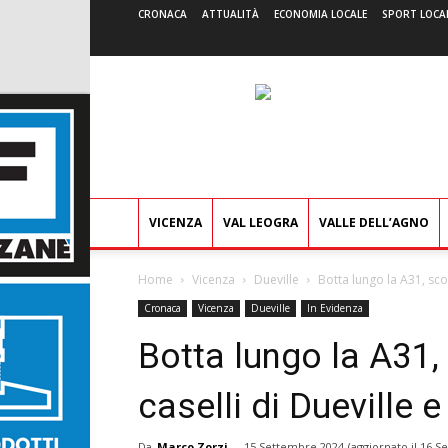
CRONACA
ATTUALITÀ
ECONOMIA LOCALE
SPORT LOCA
VICENZA
VAL LEOGRA
VALLE DELL’AGNO
Home
Vicenza
Dueville
Botta lungo la A31, scon
Cronaca
Vicenza
Dueville
In Evidenza
Botta lungo la A31, 
caselli di Dueville 
Da
Marco Zorzi
-
15 Settembre 2024
(aggiornato il
16 S