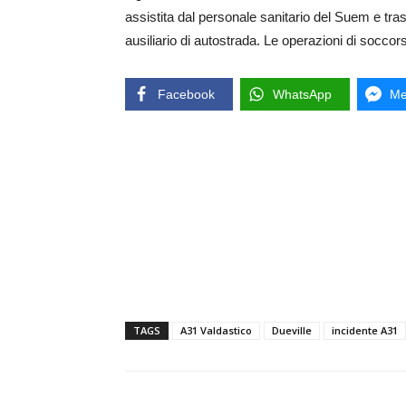
assistita dal personale sanitario del Suem e tras
ausiliario di autostrada. Le operazioni di socco
Facebook
WhatsApp
Me
TAGS
A31 Valdastico
Dueville
incidente A31