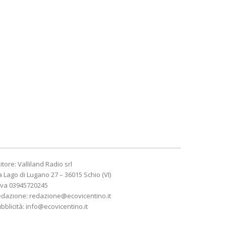
itore: Valliland Radio srl
a Lago di Lugano 27 – 36015 Schio (VI)
Iva 03945720245
edazione:
redazione@ecovicentino.it
bblicità:
info@ecovicentino.it