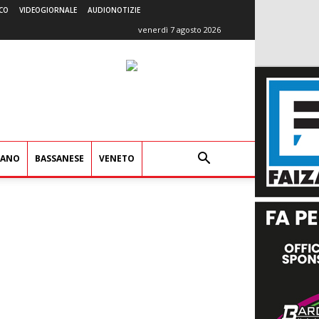
CO
VIDEOGIORNALE
AUDIONOTIZIE
venerdì 7 agosto 2026
IANO
BASSANESE
VENETO