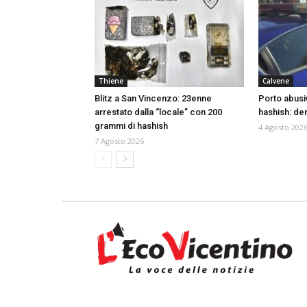
Thiene
Calvene
Blitz a San Vincenzo: 23enne
Porto abusi
arrestato dalla “locale” con 200
hashish: de
grammi di hashish
4 Agosto 202
7 Agosto 2026