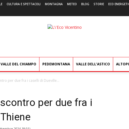
LE
CULTURA E SPETTACOLI
MONTAGNA
METEO
BLOG
STORIE
ECO ENERGETI
L'Eco
Vicentino
VALLE DEL CHIAMPO
PEDEMONTANA
VALLE DELL’ASTICO
ALTOP
tro per due fra i caselli di Dueville...
scontro per due fra i
e Thiene
ettembre 2024 18:01
)