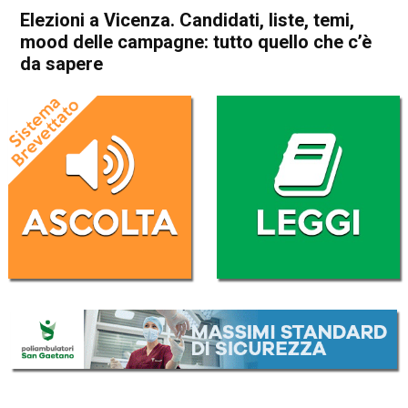
Elezioni a Vicenza. Candidati, liste, temi,
mood delle campagne: tutto quello che c’è
da sapere
Home
Vicenza
Attualità
In Evidenza
Vicenza
Elezioni a Vicenza. Candidati,
liste, temi, mood delle
campagne: tutto quello che
c’è da sapere
Da
Mariagrazia Bonollo
12 Maggio 2023
(aggiornato il
13 Maggio 2023 13:34
)