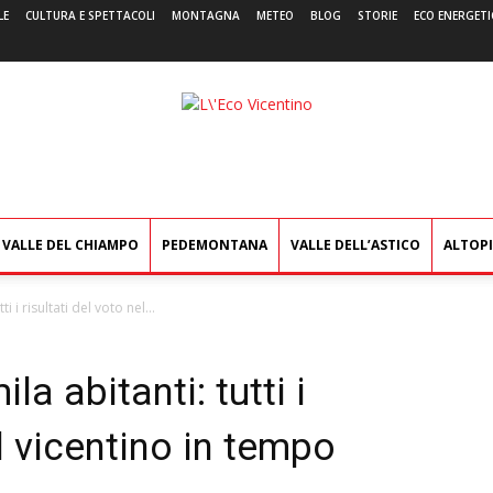
LE
CULTURA E SPETTACOLI
MONTAGNA
METEO
BLOG
STORIE
ECO ENERGETI
L'Eco
Vicentino
VALLE DEL CHIAMPO
PEDEMONTANA
VALLE DELL’ASTICO
ALTOP
i i risultati del voto nel...
a abitanti: tutti i
el vicentino in tempo