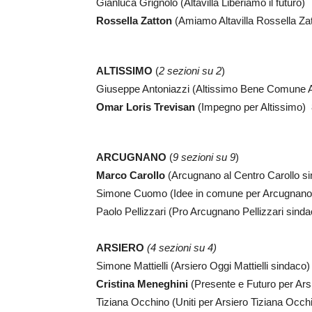
Gianluca Grignolo (Altavilla Liberiamo il futuro
Rossella Zatton
(Amiamo Altavilla Rossella Za
ALTISSIMO
(
2 sezioni su 2
)
Giuseppe Antoniazzi (Altissimo Bene Comune A
Omar Loris Trevisan
(Impegno per Altissimo) 
ARCUGNANO
(
9 sezioni su 9
)
Marco Carollo
(Arcugnano al Centro Carollo s
Simone Cuomo (Idee in comune per Arcugnano
Paolo Pellizzari (Pro Arcugnano Pellizzari sind
ARSIERO
(4 sezioni su 4)
Simone Mattielli (Arsiero Oggi Mattielli sindaco
Cristina Meneghini
(Presente e Futuro per Ars
Tiziana Occhino (Uniti per Arsiero Tiziana Occh