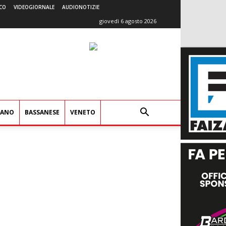
CO
VIDEOGIORNALE
AUDIONOTIZIE
giovedì 6 agosto 2026
IANO
BASSANESE
VENETO