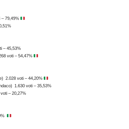
i – 79,49%
20,51%
oti – 45,53%
268 voti – 54,47%
e) 2.028 voti – 44,20%
indaco) 1.630 voti – 35,53%
 voti – 20,27%
100%