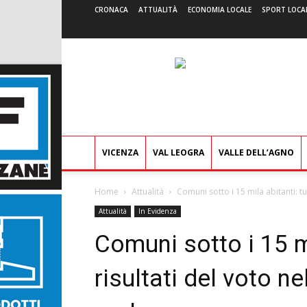
CRONACA
ATTUALITÀ
ECONOMIA LOCALE
SPORT LOCA
VICENZA
VAL LEOGRA
VALLE DELL’AGNO
Home
Attualità
Comuni sotto i 15 mila abitanti: tutt
Attualità
In Evidenza
Comuni sotto i 15 mil
risultati del voto n