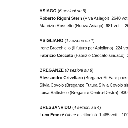
ASIAGO
(
6 sezioni su 6
)
Roberto Rigoni Stern
(Viva Asiago!) 2640 vot
Maurizio Rossetto (Nuova Asiago) 681 voti – 
ASIGLIANO
(
1 sezione su 1
)
Irene Brocchiello (Il futuro per Asigliano) 224 v
Fabrizio Ceccato
(Fabrizio Ceccato sindaco) 
BREGANZE
(
8 sezioni su 8
)
Alessandro Crivellaro
(BreganzeSì Fare paes
Silvia Covolo (Breganze Futura Silvia Covolo s
Luisa Battistello (Breganze Centro-Destra) 930
BRESSANVIDO
(
4 sezioni su 4
)
Luca Franzè
(Voce ai cittadini) 1.465 voti – 