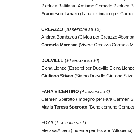
Pierluca Battilana (Amiamo Cornedo Pierluca B
Francesco Lanaro
(Lanaro sindaco per Corne
CREAZZO
(
10 sezione su 10
)
Andrea Bombarda (Civica per Creazzo #bombar
Carmela Maresca
(Vivere Creazzo Carmela M
DUEVILLE
(
14 sezioni su 14
)
Elena Lionzo (Esserci per Dueville Elena Lionz
Giuliano Stivan
(Siamo Dueville Giuliano Stiv
FARA VICENTINO
(4 sezioni su 4)
Carmen Sperotto (Impegno per Fara Carmen Spe
Maria Teresa Sperotto
(Bene comune Competen
FOZA
(
1 sezione su 1
)
Melissa Alberti (Insieme per Foza e l’Altopiano)