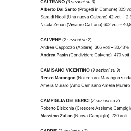
CALTRANO
(3 sezioni su 3)
Alberto Dal Santo
(Progetti in Comune) 829 v
Sara di Nicoli (Una nuova Caltrano) 42 voti – 2
Nicola Zenari (Viviamo Caltrano) 602 voti – 40
CALVENE
(
2 sezioni su 2
)
Andrea Cappozzo (Abitare) 306 voti – 39,43%
Andrea Pasin
(Condividere Calvene) 470 voti
CAMISANO VICENTINO
(
9 sezioni su 9
)
Renzo Marangon
(Noi con voi Marangon sind
Amelia Muraro (Amo Camisano Amelia Muraro 
CAMPIGLIA DEI BERICI
(
2 sezioni su 2
)
Roberto Bisicchia (Crescere Assieme Campigli
Massimo Zulian
(Nuova Campiglia) 730 voti 
CARRE’
(
3 sezioni su 3
)