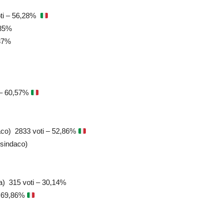
oti – 56,28%
,85%
,87%
 – 60,57%
aco) 2833 voti – 52,86%
sindaco)
a) 315 voti – 30,14%
– 69,86%