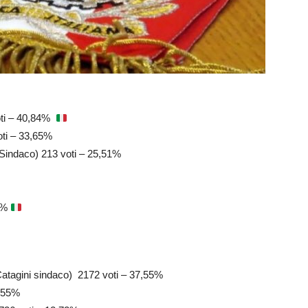
voti – 40,84%
oti – 33,65%
Sindaco) 213 voti – 25,51%
00%
Catagini sindaco) 2172 voti – 37,55%
5,55%