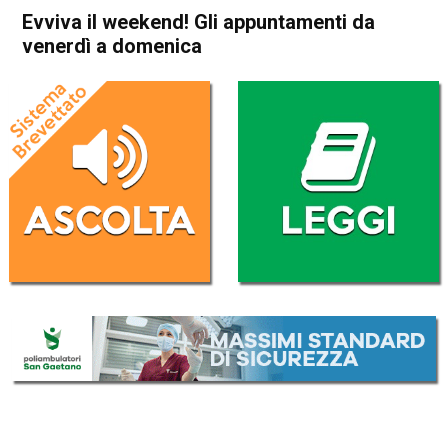
Evviva il weekend! Gli appuntamenti da
venerdì a domenica
Home
Vicenza
Attualità
Cultura e spettacoli
In Evidenza
Vicenza
Evviva il weekend! Gli
appuntamenti da venerdì a
domenica
Da
Redazione
10 Maggio 2018
(aggiornato il
10 Maggio 2018 22:14
)
ASCOLTA L'AUDIO