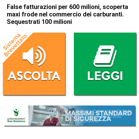
False fatturazioni per 600 milioni, scoperta
maxi frode nel commercio dei carburanti.
Sequestrati 100 milioni
Home
Vicenza
Cronaca
In Evidenza
Vicenza
False fatturazioni per 600
milioni, scoperta maxi frode
nel commercio dei
carburanti. Sequestrati 100
milioni
Da
Enrico Pigato
22 Settembre 2022
(aggiornato il
2 Ottobre 2023 11:51
)