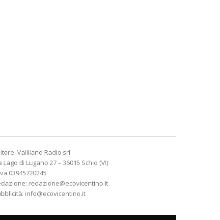
itore: Valliland Radio srl
a Lago di Lugano 27 – 36015 Schio (VI)
Iva 03945720245
edazione:
redazione@ecovicentino.it
bblicità:
info@ecovicentino.it