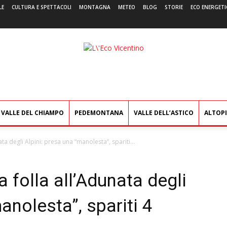
LE
CULTURA E SPETTACOLI
MONTAGNA
METEO
BLOG
STORIE
ECO ENERGETI
L'Eco
Vicentino
VALLE DEL CHIAMPO
PEDEMONTANA
VALLE DELL’ASTICO
ALTOP
nata degli Alpini: presa una “manolesta”, spariti...
la folla all’Adunata degli
anolesta”, spariti 4