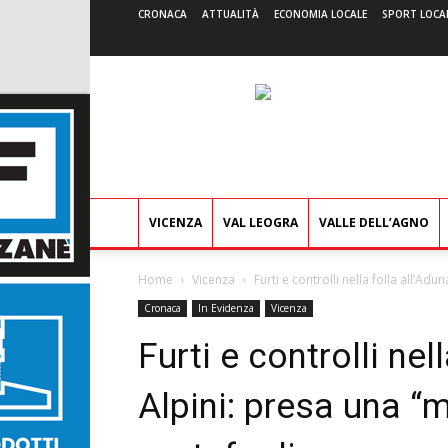
CRONACA
ATTUALITÀ
ECONOMIA LOCALE
SPORT LOCA
VICENZA
VAL LEOGRA
VALLE DELL’AGNO
Home
Vicenza
Furti e controlli nella folla all’Adu
Cronaca
In Evidenza
Vicenza
Furti e controlli nel
Alpini: presa una “m