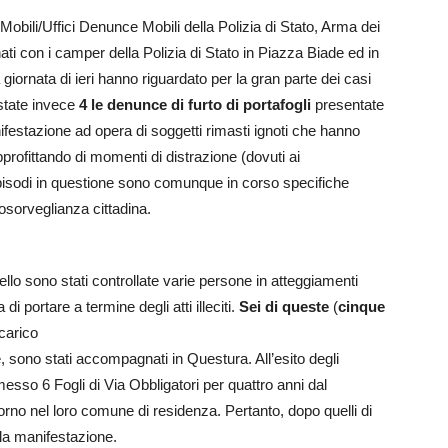
i Mobili/Uffici Denunce Mobili della Polizia di Stato, Arma dei
ti con i camper della Polizia di Stato in Piazza Biade ed in
iornata di ieri hanno riguardato per la gran parte dei casi
state invece
4 le denunce di furto di portafogli
presentate
nifestazione ad opera di soggetti rimasti ignoti che hanno
approfittando di momenti di distrazione (dovuti ai
pisodi in questione sono comunque in corso specifiche
osorveglianza cittadina.
o sono stati controllate varie persone in atteggiamenti
di portare a termine degli atti illeciti.
Sei di queste
(
cinque
 carico
, sono stati accompagnati in Questura. All’esito degli
messo 6 Fogli di Via Obbligatori per quattro anni dal
rno nel loro comune di residenza. Pertanto, dopo quelli di
lla manifestazione.