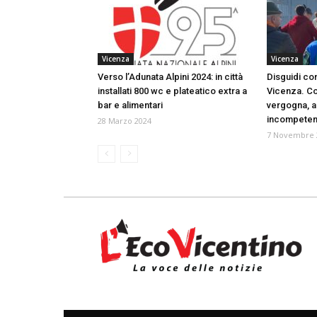
Vicenza
Vicenza
Verso l’Adunata Alpini 2024: in città
Disguidi con
installati 800 wc e plateatico extra a
Vicenza. Co
bar e alimentari
vergogna, a
incompeten
28 Marzo 2024
7 Novembre 