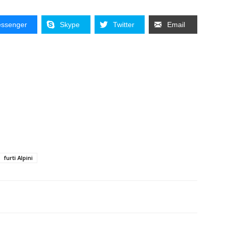
ssenger
Skype
Twitter
Email
furti Alpini