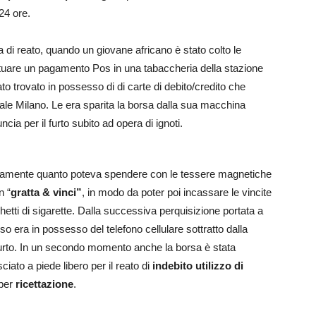
 24 ore.
nza di reato, quando un giovane africano è stato colto le
fettuare un pagamento Pos in una tabaccheria della stazione
ato trovato in possesso di di carte di debito/credito che
ale Milano. Le era sparita la borsa dalla sua macchina
ia per il furto subito ad opera di ignoti.
utamente quanto poteva spendere con le tessere magnetiche
n “
gratta & vinci”
, in modo da poter poi incassare le vincite
chetti di sigarette. Dalla successiva perquisizione portata a
sso era in possesso del telefono cellulare sottratto dalla
l furto. In un secondo momento anche la borsa è stata
sciato a piede libero per il reato di
indebito utilizzo di
 per
ricettazione
.