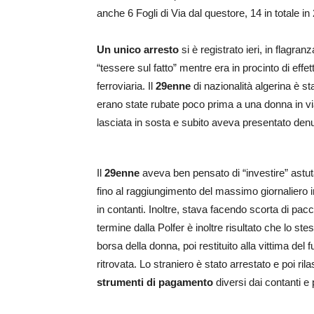
anche 6 Fogli di Via dal questore, 14 in totale in
Un unico arresto
si è registrato ieri, in flagra
“tessere sul fatto” mentre era in procinto di ef
ferroviaria. Il
29enne
di nazionalità algerina è st
erano state rubate poco prima a una donna in vi
lasciata in sosta e subito aveva presentato denunc
Il
29enne
aveva ben pensato di “investire” ast
fino al raggiungimento del massimo giornaliero i
in contanti. Inoltre, stava facendo scorta di pac
termine dalla Polfer è inoltre risultato che lo ste
borsa della donna, poi restituito alla vittima de
ritrovata. Lo straniero è stato arrestato e poi rila
strumenti di pagamento
diversi dai contanti e