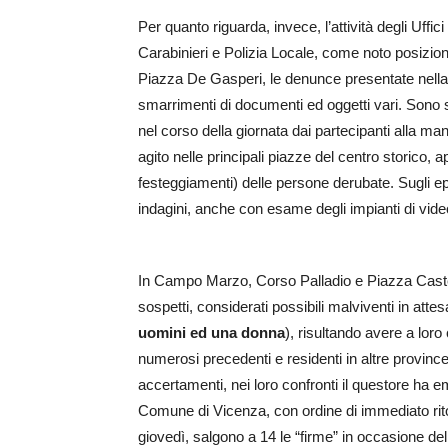
Per quanto riguarda, invece, l’attività degli Uffic
Carabinieri e Polizia Locale, come noto posiziona
Piazza De Gasperi, le denunce presentate nella g
smarrimenti di documenti ed oggetti vari. Sono 
nel corso della giornata dai partecipanti alla ma
agito nelle principali piazze del centro storico, 
festeggiamenti) delle persone derubate. Sugli e
indagini, anche con esame degli impianti di vide
In Campo Marzo, Corso Palladio e Piazza Castell
sospetti, considerati possibili malviventi in attesa 
uomini ed una donna
), risultando avere a loro
numerosi precedenti e residenti in altre province
accertamenti, nei loro confronti il questore ha e
Comune di Vicenza, con ordine di immediato rito
giovedì, salgono a 14 le “firme” in occasione de