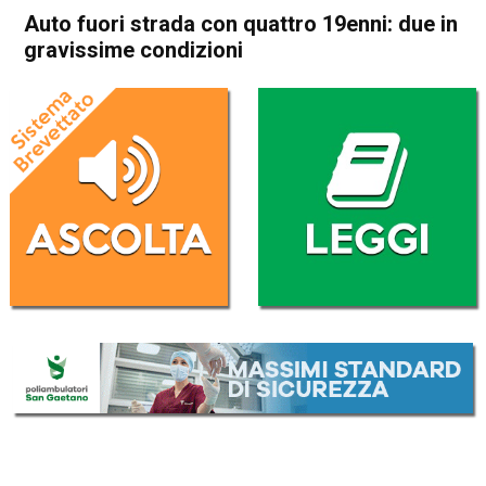
Auto fuori strada con quattro 19enni: due in
gravissime condizioni
Home
Vicenza
Gambugliano
Cronaca
Vicenza
Gambugliano
In Evidenza
Auto fuori strada con quattro
19enni: due in gravissime
condizioni
Da
Redazione
7 Luglio 2019
(aggiornato il
7 Luglio 2019 18:48
)
ASCOLTA L'AUDIO