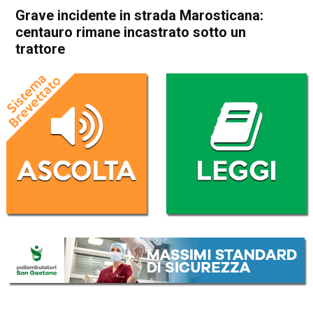
Grave incidente in strada Marosticana:
centauro rimane incastrato sotto un
trattore
Home
Vicenza
Cronaca
In Evidenza
Vicenza
Grave incidente in strada
Marosticana: centauro
rimane incastrato sotto un
trattore
Da
Redazione
16 Settembre 2020
(aggiornato il
16 Settembre 2020 19:25
)