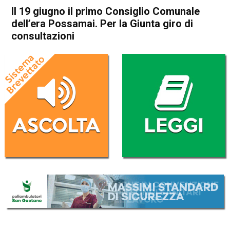
Il 19 giugno il primo Consiglio Comunale
dell’era Possamai. Per la Giunta giro di
consultazioni
Home
Vicenza
Attualità
In Evidenza
Vicenza
Il 19 giugno il primo Consiglio
Comunale dell’era Possamai.
Per la Giunta giro di
consultazioni
Da
Mariagrazia Bonollo
9 Giugno 2023
(aggiornato il
9 Giugno 2023 19:20
)