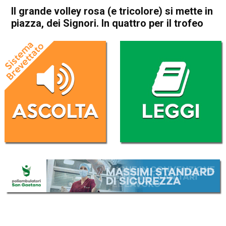
Il grande volley rosa (e tricolore) si mette in
piazza, dei Signori. In quattro per il trofeo
Home
Vicenza
In Evidenza
Sport locale
Vicenza
Il grande volley rosa (e
tricolore) si mette in piazza,
dei Signori. In quattro per il
trofeo
Da
Omar Dal Maso
5 Settembre 2020
(aggiornato il
5 Settembre 2020 13:21
)