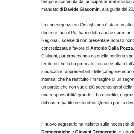
tempo e sostenuta dai principali amministratori de
mandato di
Davide Giacomin
, alla guida dal 20
La convergenza su Cislaghi non è stata un atto fo
dentro e fuori il Pd, hanno letto anche come un
Regionali, scelse di non presentare ricorso nonos
concretizzata a favore di
Antonio Dalla Pozza
Cislaghi, pur provenendo da quella periferia spe
territorio che lo ha premiato con un risultato tutt’
sindacati e rappresentanti delle categorie econ
intensa, che ha restituito l’immagine di un seg
un partito che non vuole più accontentarsi della 
una responsabilità grande – ha esordito, ringrazia
del nostro partito nei territori. Questo partito d
Il nuovo segretario ha insistito sulla necessità 
Democratiche
e
Giovani Democratici
e introd