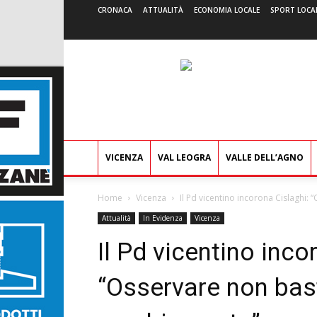
CRONACA
ATTUALITÀ
ECONOMIA LOCALE
SPORT LOCA
VICENZA
VAL LEOGRA
VALLE DELL’AGNO
Home
Vicenza
Il Pd vicentino incorona Cislaghi
Attualità
In Evidenza
Vicenza
Il Pd vicentino inco
“Osservare non bast