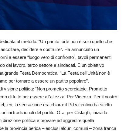
dedicata al metodo: “Un partito forte non è solo quello che
 ascoltare, decidere e costruire”. Ha annunciato un
torni a essere “luogo vero di confronto”, tavoli permanenti
 del lavoro, terzo settore e sindacati. E un obiettivo
 una grande Festa Democratica: “La Festa dell’Unità non è
amo per tornare a essere un partito popolare”.
i visione politica: “Non prometto scorciatoie. Prometto
 di tutto per essere all’altezza. Per Vicenza. Per il nostro
tel, ieri, la sensazione era chiara: il Pd vicentino ha scelto
onfini tradizionali del partito. Ora, per Cislaghi, inizia la
n direzione politica e provare ad aggredire quella
a provincia berica – esclusi alcuni comuni – zona franca