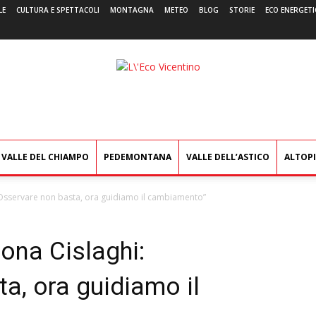
LE
CULTURA E SPETTACOLI
MONTAGNA
METEO
BLOG
STORIE
ECO ENERGETI
L'Eco
Vicentino
VALLE DEL CHIAMPO
PEDEMONTANA
VALLE DELL’ASTICO
ALTOP
: “Osservare non basta, ora guidiamo il cambiamento”
rona Cislaghi:
a, ora guidiamo il