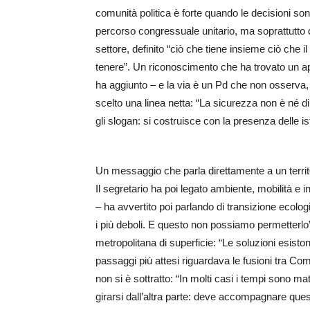
comunità politica è forte quando le decisioni so
percorso congressuale unitario, ma soprattutto di 
settore, definito “ciò che tiene insieme ciò che i
tenere”. Un riconoscimento che ha trovato un a
ha aggiunto – e la via è un Pd che non osserva
scelto una linea netta: “La sicurezza non è né di
gli slogan: si costruisce con la presenza delle i
Un messaggio che parla direttamente a un territor
Il segretario ha poi legato ambiente, mobilità e i
– ha avvertito poi parlando di transizione ecol
i più deboli. E questo non possiamo permetterlo”.
metropolitana di superficie: “Le soluzioni esiston
passaggi più attesi riguardava le fusioni tra Co
non si è sottratto: “In molti casi i tempi sono m
girarsi dall’altra parte: deve accompagnare que