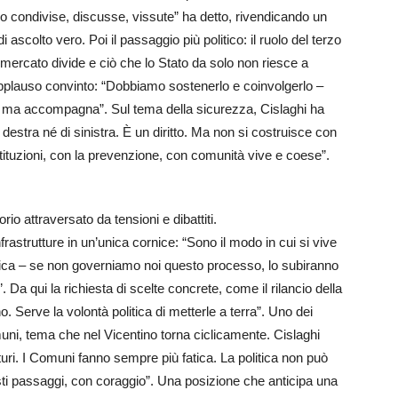
no condivise, discusse, vissute” ha detto, rivendicando un
ascolto vero. Poi il passaggio più politico: il ruolo del terzo
l mercato divide e ciò che lo Stato da solo non riesce a
pplauso convinto: “Dobbiamo sostenerlo e coinvolgerlo –
, ma accompagna”. Sul tema della sicurezza, Cislaghi ha
 destra né di sinistra. È un diritto. Ma non si costruisce con
stituzioni, con la prevenzione, con comunità vive e coese”.
io attraversato da tensioni e dibattiti.
nfrastrutture in un’unica cornice: “Sono il modo in cui si vive
ogica – se non governiamo noi questo processo, lo subiranno
 Da qui la richiesta di scelte concrete, come il rilancio della
o. Serve la volontà politica di metterle a terra”. Uno dei
muni, tema che nel Vicentino torna ciclicamente. Cislaghi
aturi. I Comuni fanno sempre più fatica. La politica non può
sti passaggi, con coraggio”. Una posizione che anticipa una