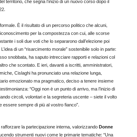
l territorio, che segna l’inizio di un nuovo corso dopo il
22.
rmale. È il risultato di un percorso politico che alcuni,
 riconoscimento per la compostezza con cui, alle scorse
tante i soli due voti che lo separarono dall’elezione poi
. L’idea di un “risarcimento morale” sostenibile solo in parte:
sso snobbata, ha saputo intrecciare rapporti e relazioni col
altro che scontato. E ieri, davanti a iscritti, amministratori,
omiche, Cislaghi ha pronunciato una relazione lunga,
retario emozionato ma pragmatico, deciso a tenere insieme
testimonianza: “Oggi non è un punto di arrivo, ma l’inizio di
ndo circoli, volontari e la segreteria uscente – siete il volto
eve essere sempre di più al vostro fianco”.
di rafforzare la partecipazione interna, valorizzando
Donne
ucendo strumenti nuovi come le primarie tematiche: “Una