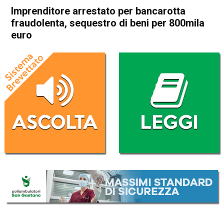
Imprenditore arrestato per bancarotta
fraudolenta, sequestro di beni per 800mila
euro
Home
Vicenza
Cronaca
In Evidenza
Vicenza
Imprenditore arrestato per
bancarotta fraudolenta,
sequestro di beni per 800mila
euro
Da
Enrico Pigato
19 Luglio 2022
(aggiornato il
19 Luglio 2022 16:21
)