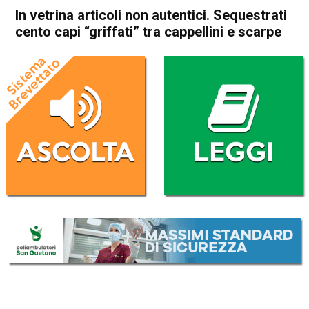
In vetrina articoli non autentici. Sequestrati
cento capi “griffati” tra cappellini e scarpe
Home
Vicenza
Cronaca
In Evidenza
Vicenza
In vetrina articoli non
autentici. Sequestrati cento
capi “griffati” tra cappellini e
scarpe
Da
Omar Dal Maso
24 Aprile 2019
(aggiornato il
24 Aprile 2019 14:00
)