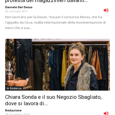
protesta dei magazzinieri davanti...
Daniele Dal Dosso
-
30 Gennaio 2017
Non lavorano per la Diesel, "ma per il consorzio Morex, che ha
l'appalto da Ceva, realtà internazionale della movimentazione di
merci che a sua...
In Evidenza
Chiara Sonda e il suo Negozio Sbagliato,
dove si lavora di...
Redazione
-
18 Dicembre 2016