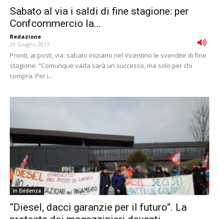
Sabato al via i saldi di fine stagione: per
Confcommercio la...
Redazione
-
29 Giugno 2017
Pronti, ai posti, via: sabato iniziano nel Vicentino le svendite di fine
stagione. “Comunque vada sarà un successo, ma solo per chi
compra. Per i...
In Evidenza
“Diesel, dacci garanzie per il futuro”. La