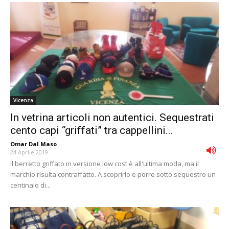
Vicenza
In vetrina articoli non autentici. Sequestrati
cento capi “griffati” tra cappellini...
Omar Dal Maso
-
24 Aprile 2019
Il berretto griffato in versione low cost è all'ultima moda, ma il
marchio risulta contraffatto. A scoprirlo e porre sotto sequestro un
centinaio di...