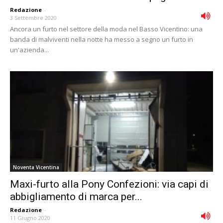
Redazione
-
3 Settembre 2020
Ancora un furto nel settore della moda nel Basso Vicentino: una
banda di malviventi nella notte ha messo a segno un furto in
un'azienda...
Noventa Vicentina
Maxi-furto alla Pony Confezioni: via capi di
abbigliamento di marca per...
Redazione
-
11 Giugno 2020