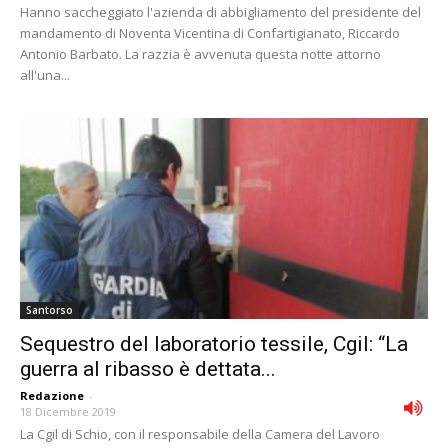
Hanno saccheggiato l'azienda di abbigliamento del presidente del
mandamento di Noventa Vicentina di Confartigianato, Riccardo
Antonio Barbato. La razzia è avvenuta questa notte attorno
all'una...
Santorso
Sequestro del laboratorio tessile, Cgil: “La
guerra al ribasso è dettata...
Redazione
-
18 Dicembre 2019
La Cgil di Schio, con il responsabile della Camera del Lavoro