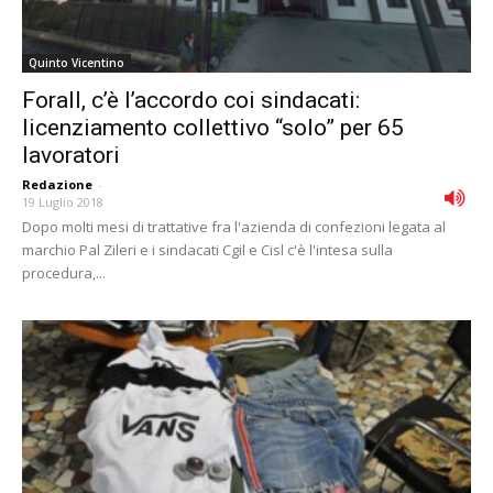
Quinto Vicentino
Forall, c’è l’accordo coi sindacati:
licenziamento collettivo “solo” per 65
lavoratori
Redazione
-
19 Luglio 2018
Dopo molti mesi di trattative fra l'azienda di confezioni legata al
marchio Pal Zileri e i sindacati Cgil e Cisl c'è l'intesa sulla
procedura,...