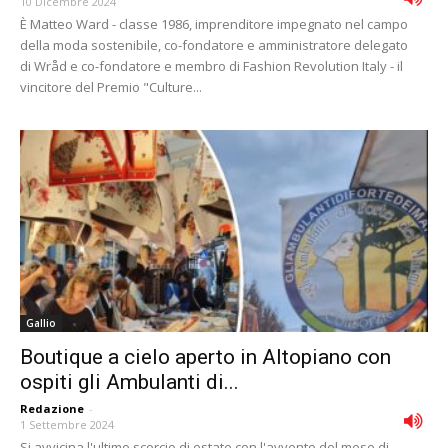
10 Dicembre 2024
È Matteo Ward - classe 1986, imprenditore impegnato nel campo
della moda sostenibile, co-fondatore e amministratore delegato
di Wråd e co-fondatore e membro di Fashion Revolution Italy - il
vincitore del Premio "Culture...
Gallio
Boutique a cielo aperto in Altopiano con
ospiti gli Ambulanti di...
Redazione
-
1 Settembre 2024
Si avvicina l'ultimo scorcio di estate con l'avvento del mese di