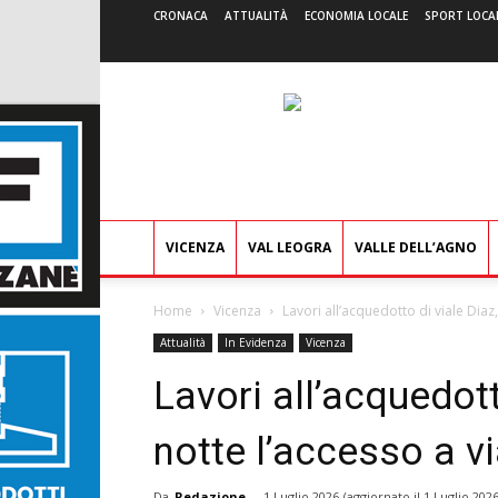
CRONACA
ATTUALITÀ
ECONOMIA LOCALE
SPORT LOCA
VICENZA
VAL LEOGRA
VALLE DELL’AGNO
Home
Vicenza
Lavori all’acquedotto di viale Diaz
Attualità
In Evidenza
Vicenza
Lavori all’acquedott
notte l’accesso a v
Da
Redazione
-
1 Luglio 2026
(aggiornato il
1 Luglio 202