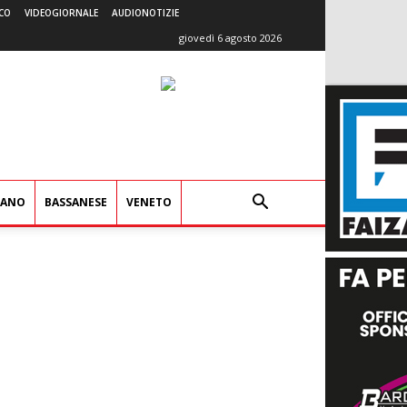
CO
VIDEOGIORNALE
AUDIONOTIZIE
giovedì 6 agosto 2026
IANO
BASSANESE
VENETO