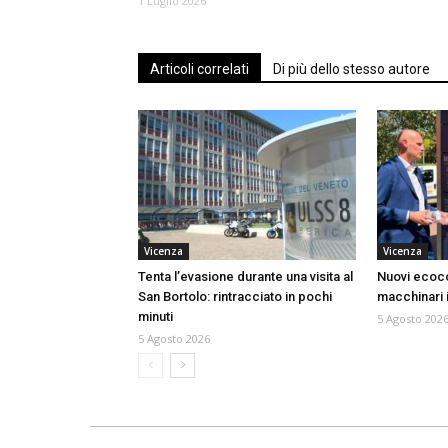
1 Luglio 2026
Articoli correlati
Di più dello stesso autore
Vicenza
Vicenza
Tenta l’evasione durante una visita al
Nuovi ecoco
San Bortolo: rintracciato in pochi
macchinari in
minuti
5 Agosto 202
5 Agosto 2026