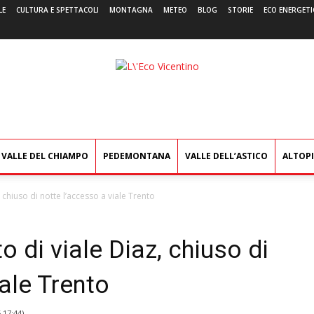
LE
CULTURA E SPETTACOLI
MONTAGNA
METEO
BLOG
STORIE
ECO ENERGETI
L'Eco
Vicentino
VALLE DEL CHIAMPO
PEDEMONTANA
VALLE DELL’ASTICO
ALTOP
, chiuso di notte l’accesso a viale Trento
o di viale Diaz, chiuso di
iale Trento
6 17:44
)