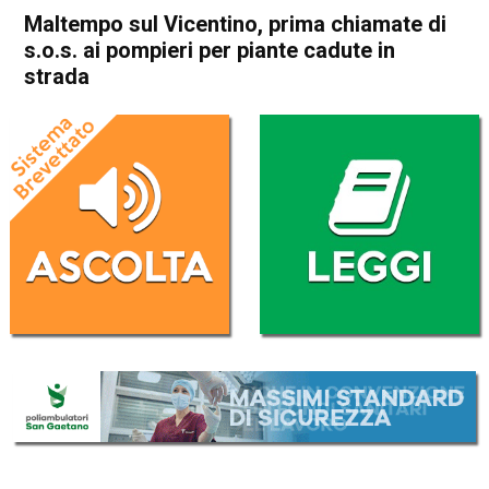
Maltempo sul Vicentino, prima chiamate di
s.o.s. ai pompieri per piante cadute in
strada
Home
Vicenza
Bassano del Grappa
Cronaca
Asiago
Lusiana Conco
Vicenza
Maltempo sul Vicentino,
prima chiamate di s.o.s. ai
pompieri per piante cadute in
strada
Da
Omar Dal Maso
22 Novembre 2022
(aggiornato il
22 Novembre 2022 17:18
)