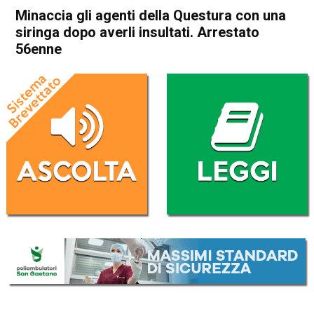
Minaccia gli agenti della Questura con una
siringa dopo averli insultati. Arrestato
56enne
Home
Vicenza
Cronaca
In Evidenza
Vicenza
Minaccia gli agenti della
Questura con una siringa
dopo averli insultati.
Arrestato 56enne
Da
Omar Dal Maso
14 Febbraio 2023
(aggiornato il
14 Febbraio 2023 13:03
)