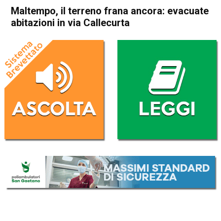
Maltempo, il terreno frana ancora: evacuate
abitazioni in via Callecurta
Home
Vicenza
Monteviale
Cronaca
In Evidenza
Vicenza
Monteviale
Maltempo, il terreno frana
ancora: evacuate abitazioni in
via Callecurta
Da
Marco Zorzi
28 Agosto 2025
(aggiornato il
29 Agosto 2025 14:11
)
ASCOLTA L'AUDIO