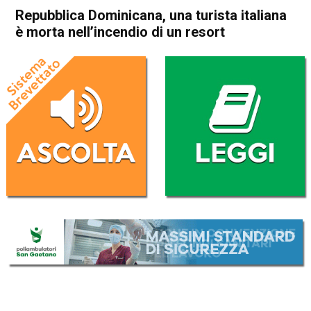
Repubblica Dominicana, una turista italiana
è morta nell’incendio di un resort
Home
Cronaca Esteri
Cronaca Esteri
Repubblica Dominicana, una
turista italiana è morta
nell’incendio di un resort
Da
Redazione Nazionale
20 Giugno 2026
(aggiornato il
20 Giugno 2026 23:05
)
ASCOLTA L'AUDIO