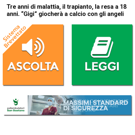
Tre anni di malattia, il trapianto, la resa a 18
anni. “Gigi” giocherà a calcio con gli angeli
Home
Vicenza
Monticello Conte Otto
Cronaca
In Evidenza
Vicenza
Monticello Conte Otto
Tre anni di malattia, il
trapianto, la resa a 18 anni.
“Gigi” giocherà a calcio con
gli angeli
Da
Omar Dal Maso
10 Luglio 2019
(aggiornato il
10 Luglio 2019 12:56
)