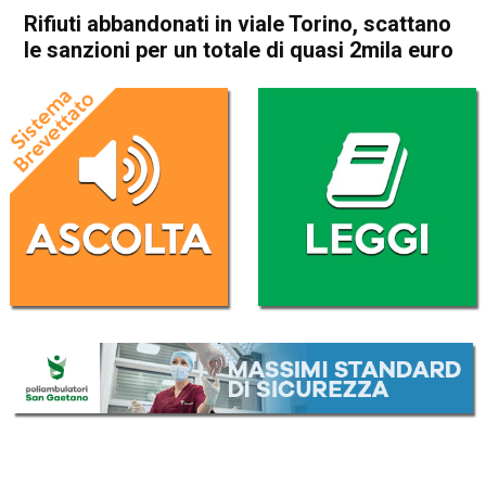
Rifiuti abbandonati in viale Torino, scattano
le sanzioni per un totale di quasi 2mila euro
Home
Vicenza
Attualità
In Evidenza
Vicenza
Rifiuti abbandonati in viale
Torino, scattano le sanzioni
per un totale di quasi 2mila
euro
Da
Redazione
23 Febbraio 2022
(aggiornato il
23 Febbraio 2022 19:14
)