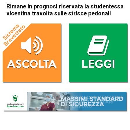
Rimane in prognosi riservata la studentessa
vicentina travolta sulle strisce pedonali
Home
Vicenza
Cronaca
In Evidenza
Vicenza
Rimane in prognosi riservata
la studentessa vicentina
travolta sulle strisce pedonali
Da
Omar Dal Maso
17 Settembre 2019
(aggiornato il
17 Settembre 2019 12:56
)
ASCOLTA L'AUDIO