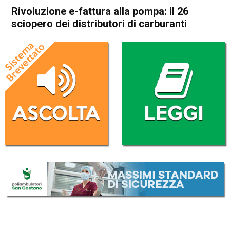
Rivoluzione e-fattura alla pompa: il 26
sciopero dei distributori di carburanti
Home
Vicenza
Attualità
In Evidenza
Vicenza
Rivoluzione e-fattura alla
pompa: il 26 sciopero dei
distributori di carburanti
Da
Redazione
19 Giugno 2018
(aggiornato il
19 Giugno 2018 18:45
)
ASCOLTA L'AUDIO