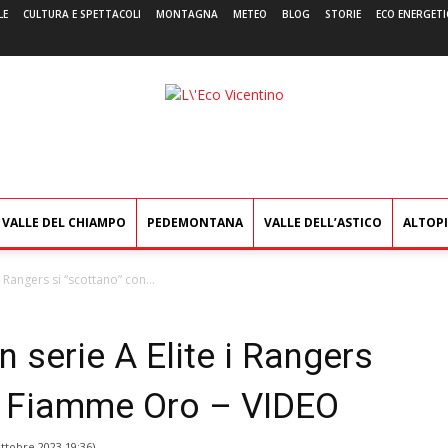
LE
CULTURA E SPETTACOLI
MONTAGNA
METEO
BLOG
STORIE
ECO ENERGETI
L'Eco
Vicentino
VALLE DEL CHIAMPO
PEDEMONTANA
VALLE DELL’ASTICO
ALTOP
i Rangers si “scottano” con...
n serie A Elite i Rangers
le Fiamme Oro – VIDEO
ttobre 2023 19:36
)