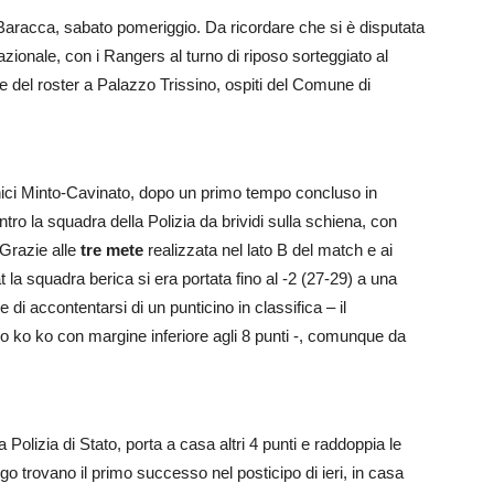
 Baracca, sabato pomeriggio. Da ricordare che si è disputata
onale, con i Rangers al turno di riposo sorteggiato al
ale del roster a Palazzo Trissino, ospiti del Comune di
cnici Minto-Cavinato, dopo un primo tempo concluso in
ontro la squadra della Polizia da brividi sulla schiena, con
 Grazie alle
tre mete
realizzata nel lato B del match e ai
t la squadra berica si era portata fino al -2 (27-29) a una
e di accontentarsi di un punticino in classifica – il
o ko ko con margine inferiore agli 8 punti -, comunque da
olizia di Stato, porta a casa altri 4 punti e raddoppia le
vigo trovano il primo successo nel posticipo di ieri, in casa