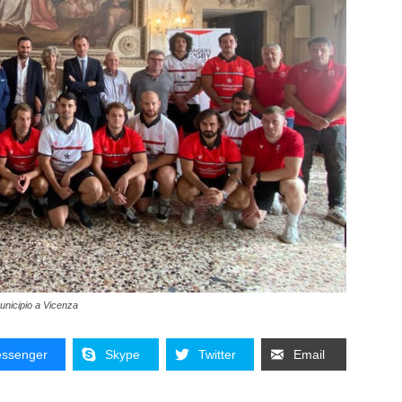
Municipio a Vicenza
ssenger
Skype
Twitter
Email