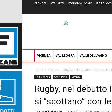
CRONACA
ATTUALITÀ
ECONOMIA LOCALE
SPORT LOCA
VICENZA
VAL LEOGRA
VALLE DELL’AGNO
Home
Vicenza
Rugby, nel debutto in serie A Elite 
In Evidenza
Sport locale
Vicenza
Rugby, nel debutto i
si “scottano” con 
Da
Omar Dal Maso
-
16 Ottobre 2023
(aggiornato il
16 O