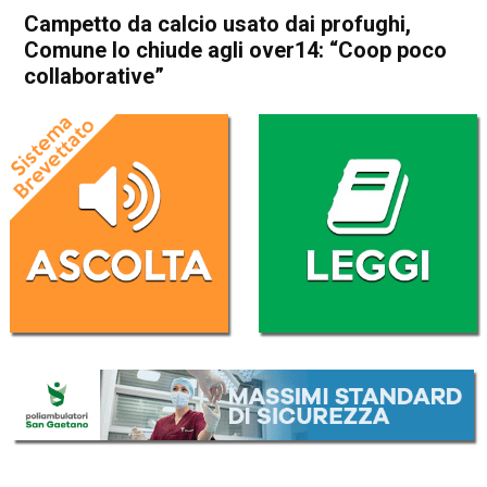
Campetto da calcio usato dai profughi,
Comune lo chiude agli over14: “Coop poco
collaborative”
Home
Vicenza
Sandrigo
Attualità
In Evidenza
Vicenza
Sandrigo
Campetto da calcio usato dai
profughi, Comune lo chiude
agli over14: “Coop poco
collaborative”
Da
Mariagrazia Bonollo
13 Ottobre 2017
(aggiornato il
14 Ottobre 2017 22:15
)