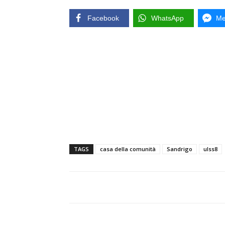
Facebook
WhatsApp
Me
TAGS
casa della comunità
Sandrigo
ulss8