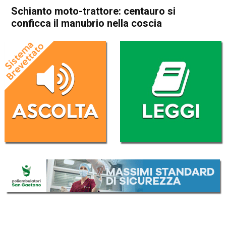
Schianto moto-trattore: centauro si
conficca il manubrio nella coscia
Home
Vicenza
Cronaca
In Evidenza
Vicenza
Schianto moto-trattore:
centauro si conficca il
manubrio nella coscia
Da
Redazione
3 Maggio 2022
(aggiornato il
4 Maggio 2022 12:27
)
ASCOLTA L'AUDIO