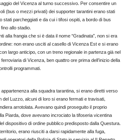
assaggio del Vicenza al turno successivo. Per consentire un
coli (bus o mezzi privati) dei supporter tarantini erano stati
stati parcheggiati e da cui i tifosi ospiti, a bordo di bus
ino allo stadio.
ti alla frangia che si è data il nome “Gradinata”, non si era
ordine: non erano usciti al casello di Vicenza Est e si erano
 con largo anticipo, con un treno regionale in partenza già nel
rroviaria di Vicenza, ben quattro ore prima dell’inizio della
ontrolli programmati.
 appartenenza alla squadra tarantina, si erano diretti verso
n del Luzzo, alcuni di loro si erano fermati e travisati,
iera arrotolata. Avevano quindi proseguito il proprio
la Piarda, dove avevano incrociato la tifoseria vicentina
 del dispositivo di ordine pubblico predisposto dalla Questura.
erritorio, erano riusciti a darsi rapidamente alla fuga,
agli operatori della Polizia di Stato in servizio al II Reparto