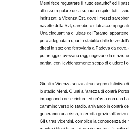
Menti fece regustrare il “tutto esaurito” ed il p
afflusso regolare della squadra ospite, tutti i vei
indirizzati a Vicenza Est, dove i mezzi sarebbero 
navette della Svt, sarebbero stati accompagnati f
Una cinquantina di ultras del Taranto, appartenen
però adeguata a quanto stabilito dalle forze dell’
diretti in stazione ferroviaria a Padova da dove,
pomeriggio, avevano raggiungevano la stazione fe
partita, con l’evidentemente scopo di eludere i c
Giunti a Vicenza senza alcun segno distintivo di
lo stadio Menti. Giunti all’altezza di contrà Porto
impugnando delle cinture ed un’asta con una band
cammino verso lo stadio, arrivando in contrà del
generando una rissa, interrotta grazie all’arrivo
Gli ultras vicentini, complice la conoscenza del t
mentre i tifosi tarantini, grazie anche all’ausilio d