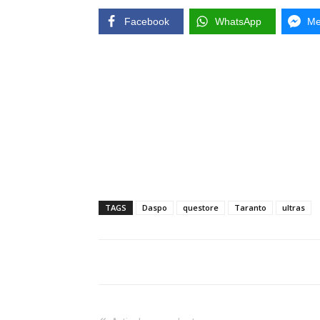
Facebook
WhatsApp
Me
TAGS
Daspo
questore
Taranto
ultras