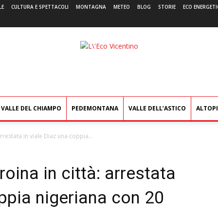
LE
CULTURA E SPETTACOLI
MONTAGNA
METEO
BLOG
STORIE
ECO ENERGETI
L'Eco
Vicentino
VALLE DEL CHIAMPO
PEDEMONTANA
VALLE DELL’ASTICO
ALTOP
rrestata in viale Diaz una coppia...
oina in città: arrestata
oppia nigeriana con 20