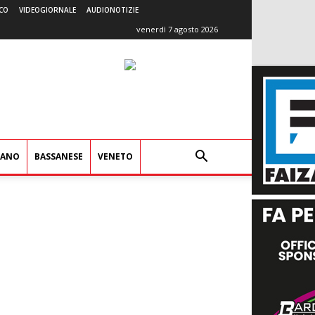
CO
VIDEOGIORNALE
AUDIONOTIZIE
venerdì 7 agosto 2026
IANO
BASSANESE
VENETO