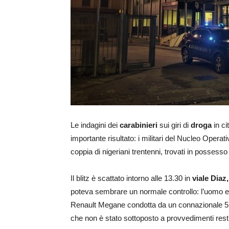
Le indagini dei
carabinieri
sui giri di
droga
in ci
importante risultato: i militari del Nucleo Operat
coppia di nigeriani trentenni, trovati in possesso 
Il blitz è scattato intorno alle 13.30 in
viale Diaz,
poteva sembrare un normale controllo: l’uomo e la
Renault Megane condotta da un connazionale 51en
che non è stato sottoposto a provvedimenti restri