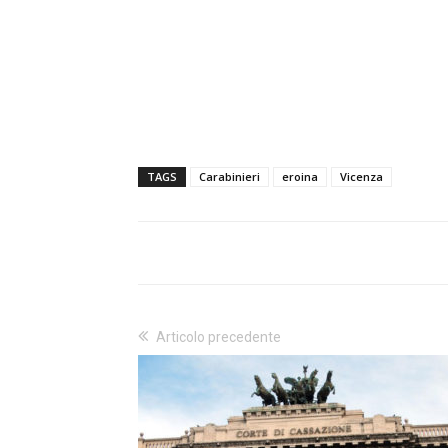
TAGS
Carabinieri
eroina
Vicenza
Articolo precedente