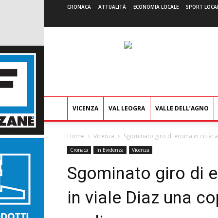
CRONACA
ATTUALITÀ
ECONOMIA LOCALE
SPORT LOCA
VICENZA
VAL LEOGRA
VALLE DELL’AGNO
Home
Vicenza
Sgominato giro di eroina in città: a
Cronaca
In Evidenza
Vicenza
Sgominato giro di er
in viale Diaz una c