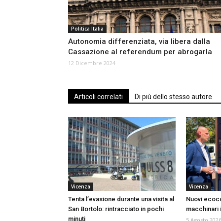
Politica Italia
Autonomia differenziata, via libera dalla
Cassazione al referendum per abrogarla
12 Dicembre 2024
Articoli correlati
Di più dello stesso autore
Vicenza
Vicenza
Tenta l’evasione durante una visita al
Nuovi ecoco
San Bortolo: rintracciato in pochi
macchinari in
minuti
5 Agosto 202