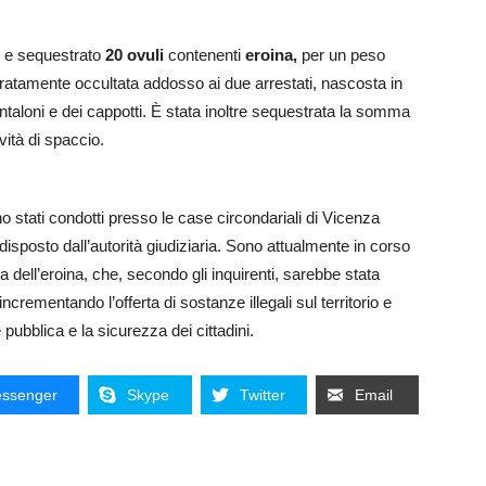
to e sequestrato
20 ovuli
contenenti
eroina,
per un peso
ratamente occultata addosso ai due arrestati, nascosta in
antaloni e dei cappotti. È stata inoltre sequestrata la somma
ività di spaccio.
sono stati condotti presso le case circondariali di Vicenza
isposto dall’autorità giudiziaria. Sono attualmente in corso
za dell’eroina, che, secondo gli inquirenti, sarebbe stata
incrementando l’offerta di sostanze illegali sul territorio e
ubblica e la sicurezza dei cittadini.
ssenger
Skype
Twitter
Email