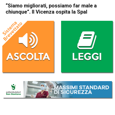
“Siamo migliorati, possiamo far male a
chiunque”. Il Vicenza ospita la Spal
Home
Vicenza
In Evidenza
Sport locale
Vicenza
“Siamo migliorati, possiamo
far male a chiunque”. Il
Vicenza ospita la Spal
Da
Edoardo Mario Francese
19 Febbraio 2021
(aggiornato il
20 Febbraio 2021 14:58
)
ASCOLTA L'AUDIO