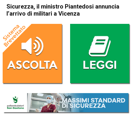
Sicurezza, il ministro Piantedosi annuncia
l’arrivo di militari a Vicenza
Home
Vicenza
Attualità
In Evidenza
Vicenza
Sicurezza, il ministro
Piantedosi annuncia l’arrivo
di militari a Vicenza
Da
Redazione
20 Gennaio 2024
(aggiornato il
20 Gennaio 2024 17:56
)
ASCOLTA L'AUDIO